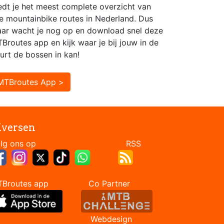
edt je het meest complete overzicht van
le mountainbike routes in Nederland. Dus
ar wacht je nog op en download snel deze
Broutes app en kijk waar je bij jouw in de
urt de bossen in kan!
MTBroutes App >
iversen
Volg ons op RSS
TBroutes app Co Partner
Webdesign