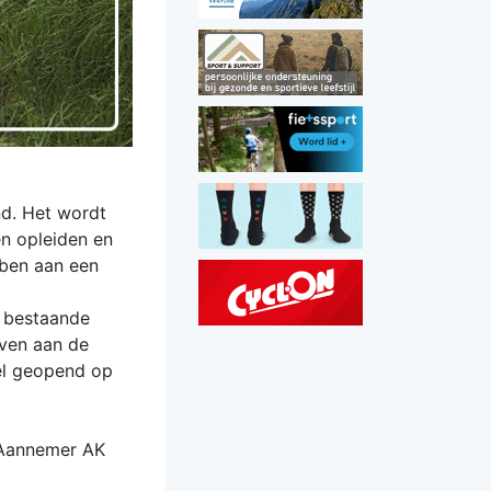
nd. Het wordt
en opleiden en
bben aan een
t bestaande
even aan de
eel geopend op
. Aannemer AK