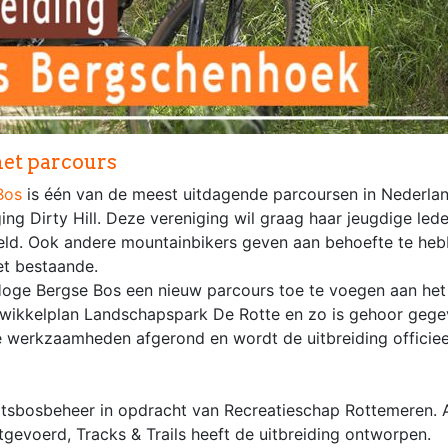
het parcours
Bos
is één van de meest uitdagende parcoursen in Nederla
ng Dirty Hill. Deze vereniging wil graag haar jeugdige led
eld. Ook andere mountainbikers geven aan behoefte te he
et bestaande.
Hoge Bergse Bos een nieuw parcours toe te voegen aan he
ntwikkelplan Landschapspark De Rotte en zo is gehoor geg
 de werkzaamheden afgerond en wordt de uitbreiding offici
taatsbosbeheer in opdracht van Recreatieschap Rottemeren
evoerd, Tracks & Trails heeft de uitbreiding ontworpen.