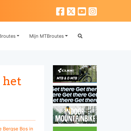
routes
Mijn MTBroutes
 het
e Bergse Bos in