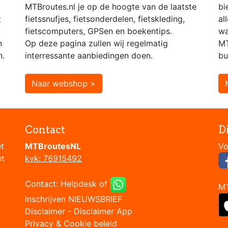
MTBroutes.nl je op de hoogte van de laatste
bi
t
fietssnufjes, fietsonderdelen, fietskleding,
al
fietscomputers, GPSen en boekentips.
wa
n
Op deze pagina zullen wij regelmatig
MT
n.
interressante aanbiedingen doen.
bu
Naar webshop >
Contact
D
et
MTBroutesNL
nt
kvk: 76915492
Contact:
Helpdesk
of
M
Inschrijven NIEUWSBRIEF
Disclaimer
-
Disclaimer App
Privacy & Cookie beleid