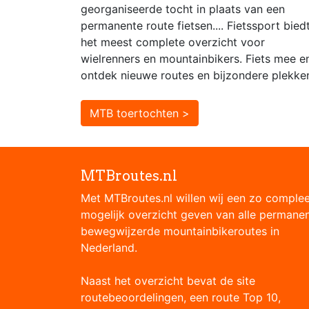
georganiseerde tocht in plaats van een
permanente route fietsen.... Fietssport bied
het meest complete overzicht voor
wielrenners en mountainbikers. Fiets mee e
ontdek nieuwe routes en bijzondere plekke
MTB toertochten >
MTBroutes.nl
Met MTBroutes.nl willen wij een zo comple
mogelijk overzicht geven van alle permane
bewegwijzerde mountainbikeroutes in
Nederland.
Naast het overzicht bevat de site
routebeoordelingen, een route Top 10,