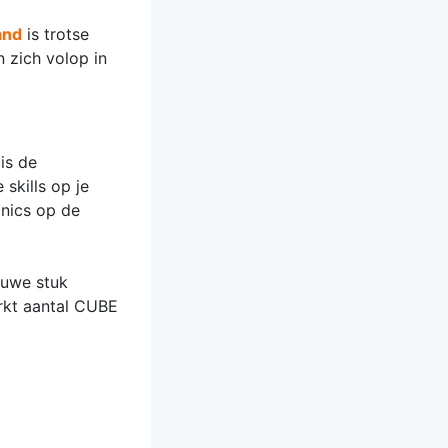
and
is trotse
n zich volop in
is de
 skills op je
inics op de
euwe stuk
rkt aantal CUBE