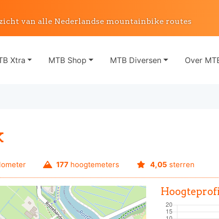
zicht van alle Nederlandse mountainbike routes
B Xtra
MTB Shop
MTB Diversen
Over MTB
k
lometer
177
hoogtemeters
4,05
sterren
Hoogteprofi