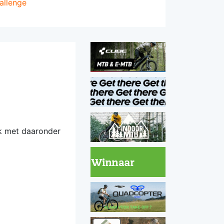
allenge
ek met daaronder