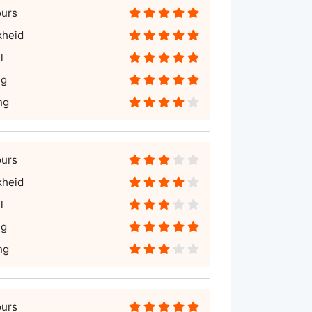
ours
kheid
l
ng
ng
ours
kheid
l
ng
ng
ours