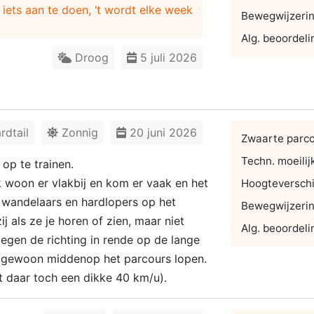
t iets aan te doen, ‘t wordt elke week
Bewegwijzeri
Alg. beoordeli
Droog
5 juli 2026
dtail
Zonnig
20 juni 2026
Zwaarte parc
Techn. moeilij
op te trainen.
 woon er vlakbij en kom er vaak en het
Hoogteverschi
 wandelaars en hardlopers op het
Bewegwijzeri
 als ze je horen of zien, maar niet
Alg. beoordeli
tegen de richting in rende op de lange
ef gewoon middenop het parcours lopen.
t daar toch een dikke 40 km/u).