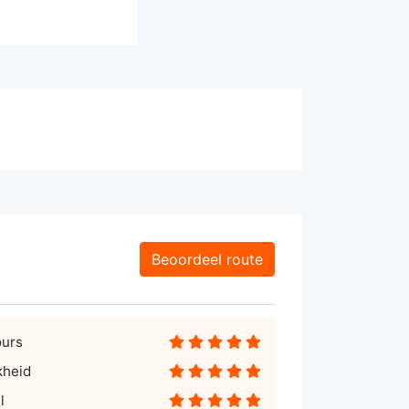
Beoordeel route
ours
kheid
l