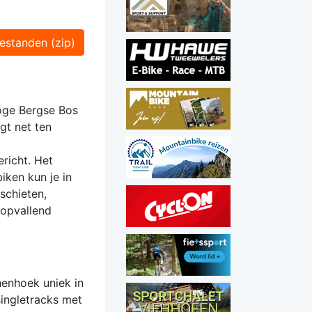
estanden (zip)
Hoge Bergse Bos
gt net ten
ericht. Het
iken kun je in
 schieten,
 opvallend
henhoek uniek in
singletracks met