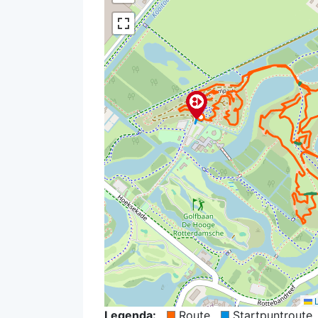
L
Legenda:
Route
Startpuntroute