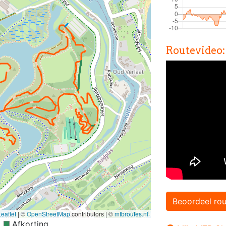
Routevideo:
Beoordeel rou
eaflet
|
©
OpenStreetMap
contributors | ©
mtbroutes.nl
Afkorting