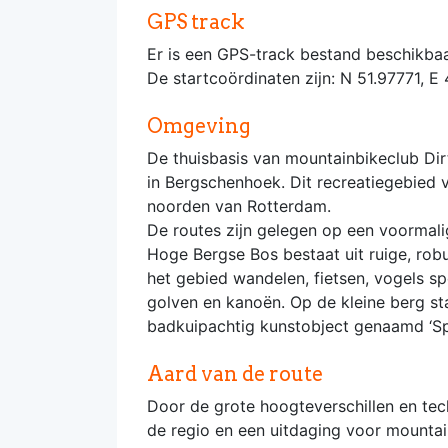
GPS track
Er is een GPS-track bestand beschikbaa
De startcoördinaten zijn: N 51.97771, E
Omgeving
De thuisbasis van mountainbikeclub Dir
in Bergschenhoek. Dit recreatiegebied 
noorden van Rotterdam.
De routes zijn gelegen op een voormalige
Hoge Bergse Bos bestaat uit ruige, rob
het gebied wandelen, fietsen, vogels spo
golven en kanoën. Op de kleine berg sta
badkuipachtig kunstobject genaamd ‘Sp
Aard van de route
Door de grote hoogteverschillen en te
de regio en een uitdaging voor mountain