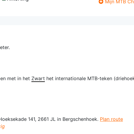
Mijn MTB Ch
eter.
len met in het
Zwart
het internationale MTB-teken (drieho
 Hoeksekade 141, 2661 JL in Bergschenhoek.
Plan route
ig