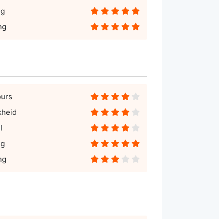
ng
ng
ours
kheid
l
ng
ng