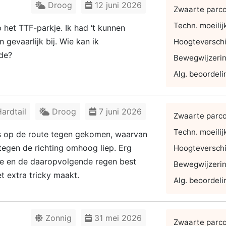
Droog
12 juni 2026
Zwaarte parc
Techn. moeilij
het TTF-parkje. Ik had ‘t kunnen
n gevaarlijk bij. Wie kan ik
Hoogteverschi
ade?
Bewegwijzeri
Alg. beoordeli
ardtail
Droog
7 juni 2026
Zwaarte parc
Techn. moeilij
 op de route tegen gekomen, waarvan
tegen de richting omhoog liep. Erg
Hoogteverschi
gte en de daaropvolgende regen best
Bewegwijzeri
t extra tricky maakt.
Alg. beoordeli
Zonnig
31 mei 2026
Zwaarte parc