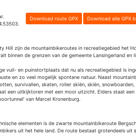
r.
Download route GPX
Download alle GPX b
 4.53503.
ty Hill zijn de mountainbikeroutes in recreatiegebied het 
valt binnen de grenzen van de gemeente Lansingerland en li
 vuil- en puinstortplaats dat nu als recreatiegebied is ing
uuste en zo veel mogelijk spontane natuur. Naast mountainb
tten, survivallen, skaten, roller skiën, skiën, snowboarden,
at een uitkijktoren met een mooi uitzicht. Elders staat een
oortunnel’ van Marcel Kronenburg.
chnische elementen is de zwarte mountainbikeroute Bergsc
bikers uit het hele land. De route bestaat grotendeels uit 