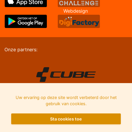
Webdesign
Onze partners:
Uw ervaring op deze site wordt verbeterd door het
gebruik van cookies.
Sta cookies toe