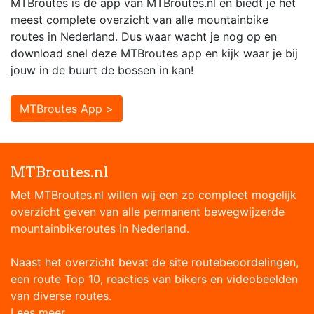
MTBroutes is dé app van MTBroutes.nl en biedt je het
meest complete overzicht van alle mountainbike
routes in Nederland. Dus waar wacht je nog op en
download snel deze MTBroutes app en kijk waar je bij
jouw in de buurt de bossen in kan!
MTBroutes App >
MTBroutes.nl
Met MTBroutes.nl willen wij een zo compleet mogelijk
overzicht geven van alle permanent bewegwijzerde
mountainbikeroutes in Nederland.
Naast het overzicht bevat de site routebeoordelingen,
een route Top 10, reacties van bikers en videobeelden
van diverse routes.
Lees meer...