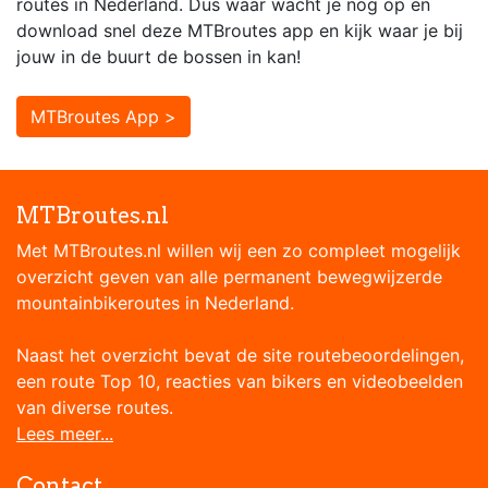
routes in Nederland. Dus waar wacht je nog op en
download snel deze MTBroutes app en kijk waar je bij
jouw in de buurt de bossen in kan!
MTBroutes App >
MTBroutes.nl
Met MTBroutes.nl willen wij een zo compleet mogelijk
overzicht geven van alle permanent bewegwijzerde
mountainbikeroutes in Nederland.
Naast het overzicht bevat de site routebeoordelingen,
een route Top 10, reacties van bikers en videobeelden
van diverse routes.
Lees meer...
Contact