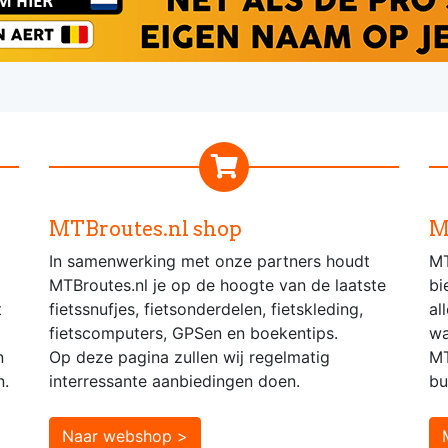
MTBroutes.nl shop
M
In samenwerking met onze partners houdt
MT
MTBroutes.nl je op de hoogte van de laatste
bi
t
fietssnufjes, fietsonderdelen, fietskleding,
al
fietscomputers, GPSen en boekentips.
wa
n
Op deze pagina zullen wij regelmatig
MT
n.
interressante aanbiedingen doen.
bu
Naar webshop >