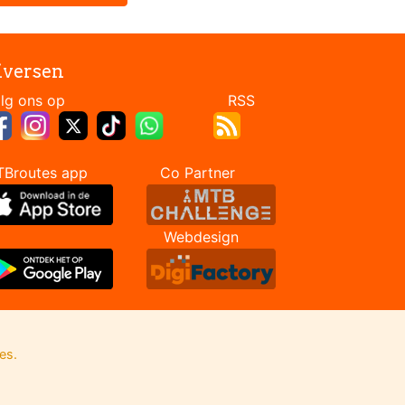
iversen
Volg ons op RSS
TBroutes app Co Partner
Webdesign
es.