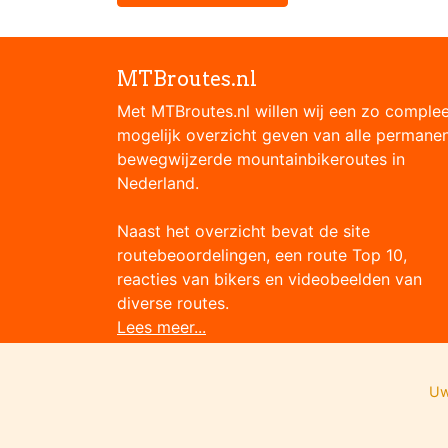
MTBroutes.nl
Met MTBroutes.nl willen wij een zo comple
mogelijk overzicht geven van alle permane
bewegwijzerde mountainbikeroutes in
Nederland.
Naast het overzicht bevat de site
routebeoordelingen, een route Top 10,
reacties van bikers en videobeelden van
diverse routes.
Lees meer...
Uw
Onze partners: