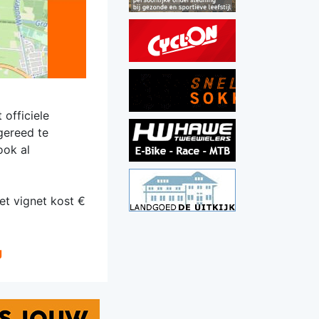
 officiele
gereed te
ook al
et vignet kost €
g