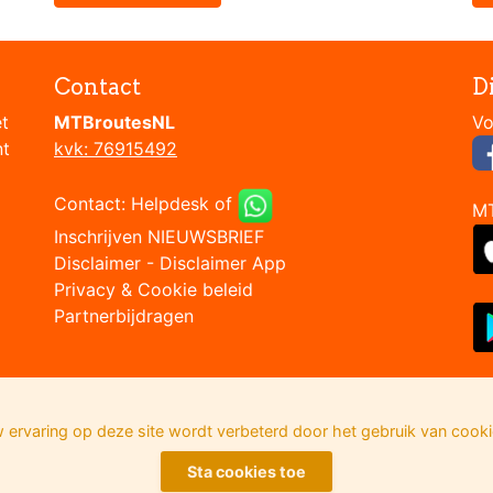
Contact
D
et
MTBroutesNL
nt
kvk: 76915492
Contact:
Helpdesk
of
M
Inschrijven NIEUWSBRIEF
Disclaimer
-
Disclaimer App
Privacy & Cookie beleid
Partnerbijdragen
 ervaring op deze site wordt verbeterd door het gebruik van cooki
Sta cookies toe