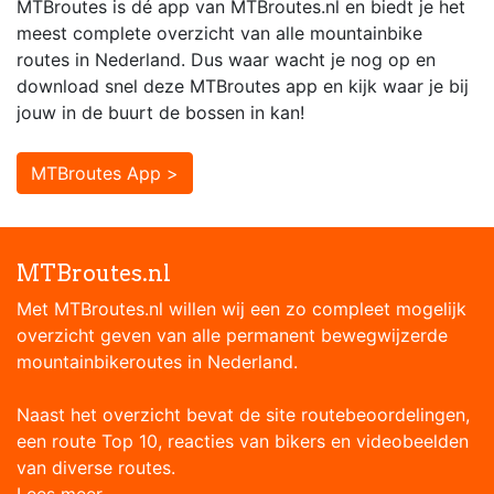
MTBroutes is dé app van MTBroutes.nl en biedt je het
meest complete overzicht van alle mountainbike
routes in Nederland. Dus waar wacht je nog op en
download snel deze MTBroutes app en kijk waar je bij
jouw in de buurt de bossen in kan!
MTBroutes App >
MTBroutes.nl
Met MTBroutes.nl willen wij een zo compleet mogelijk
overzicht geven van alle permanent bewegwijzerde
mountainbikeroutes in Nederland.
Naast het overzicht bevat de site routebeoordelingen,
een route Top 10, reacties van bikers en videobeelden
van diverse routes.
Lees meer...