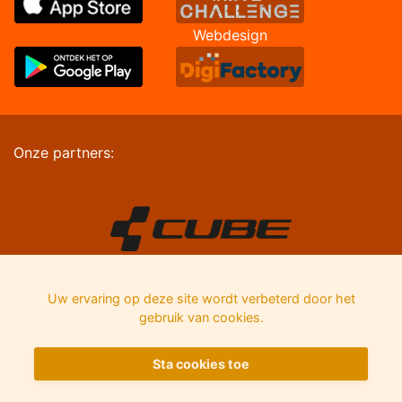
Webdesign
Onze partners:
Uw ervaring op deze site wordt verbeterd door het
gebruik van cookies.
Sta cookies toe