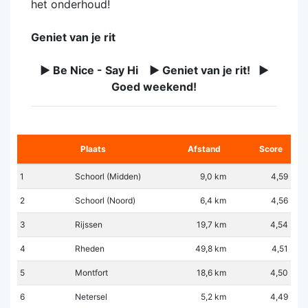
het onderhoud!
Geniet van je rit
► Be Nice - Say Hi ► Geniet van je rit! ►
Goed weekend!
Plaats
Afstand
Score
1
Schoorl (Midden)
9,0 km
4,59
2
Schoorl (Noord)
6,4 km
4,56
3
Rijssen
19,7 km
4,54
4
Rheden
49,8 km
4,51
5
Montfort
18,6 km
4,50
6
Netersel
5,2 km
4,49