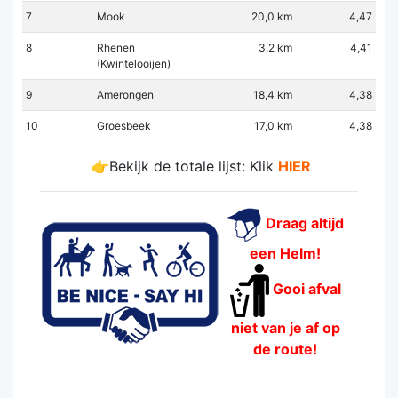
7
Mook
20,0 km
4,47
8
Rhenen
3,2 km
4,41
(Kwintelooijen)
9
Amerongen
18,4 km
4,38
10
Groesbeek
17,0 km
4,38
👉Bekijk de totale lijst: Klik
HIER
Draag altijd
een Helm!
Gooi afval
niet van je af op
de route!