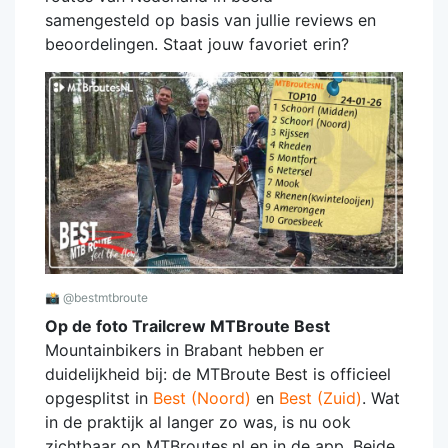
samengesteld op basis van jullie reviews en
beoordelingen. Staat jouw favoriet erin?
📸
@bestmtbroute
Op de foto Trailcrew MTBroute Best
Mountainbikers in Brabant hebben er
duidelijkheid bij: de MTBroute Best is officieel
opgesplitst in
Best (Noord)
en
Best (Zuid)
. Wat
in de praktijk al langer zo was, is nu ook
zichtbaar op MTBroutes.nl en in de app. Beide