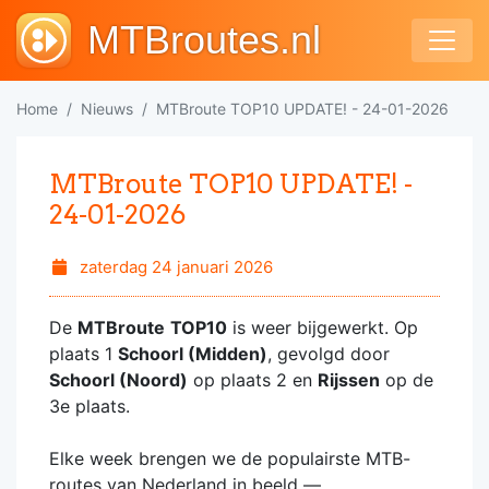
MTBroutes.nl
Home
Nieuws
MTBroute TOP10 UPDATE! - 24-01-2026
MTBroute TOP10 UPDATE! -
24-01-2026
zaterdag 24 januari 2026
De
MTBroute
TOP10
is weer bijgewerkt. Op
plaats 1
Schoorl (Midden)
, gevolgd door
Schoorl (Noord)
op plaats 2 en
Rijssen
op de
3e plaats.
Elke week brengen we de populairste MTB-
routes van Nederland in beeld —