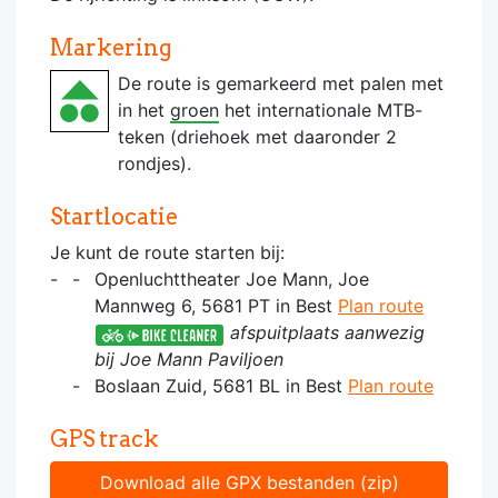
Markering
De route is gemarkeerd met palen met
in het
groen
het internationale MTB-
teken (driehoek met daaronder 2
rondjes).
Startlocatie
Je kunt de route starten bij:
Openluchttheater Joe Mann, Joe
Mannweg 6, 5681 PT in Best
Plan route
afspuitplaats aanwezig
bij Joe Mann Paviljoen
Boslaan Zuid, 5681 BL in Best
Plan route
GPS track
Download alle GPX bestanden (zip)