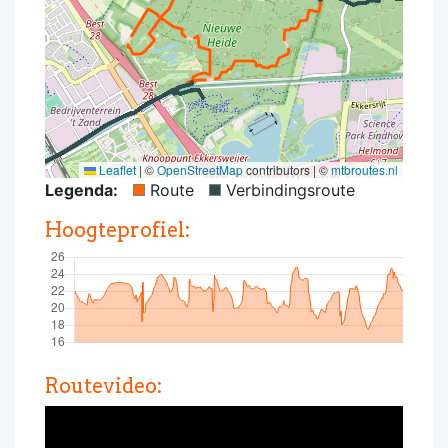
Leaflet
|
©
OpenStreetMap
contributors | ©
mtbroutes.nl
Legenda:
Route
Verbindingsroute
Hoogteprofiel:
Routevideo: