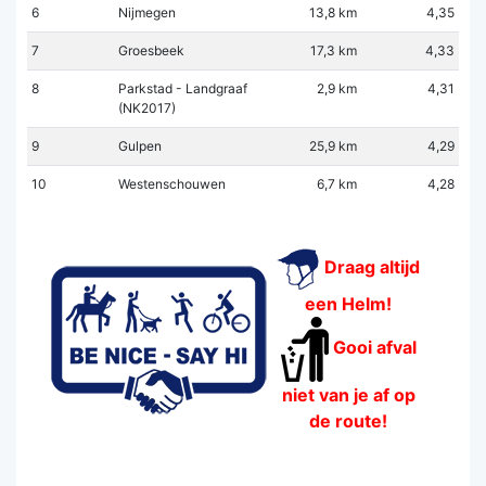
6
Nijmegen
13,8 km
4,35
7
Groesbeek
17,3 km
4,33
8
Parkstad - Landgraaf
2,9 km
4,31
(NK2017)
9
Gulpen
25,9 km
4,29
10
Westenschouwen
6,7 km
4,28
Draag altijd
een Helm!
Gooi afval
niet van je af op
de route!