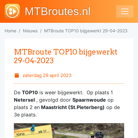
MTBroutes.nl
Home
Nieuws
MTBroute TOP10 bijgewerkt 29-04-2023
MTBroute TOP10 bijgewerkt
29-04-2023
zaterdag 29 april 2023
De
TOP10
is weer bijgewerkt. Op plaats 1
Netersel
, gevolgd door
Spaarnwoude
op
plaats 2 en
Maastricht (St.Pieterberg)
op de
3e plaats.