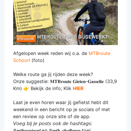
Afgelopen week reden wij o.a. de
MTBroute
Schoorl
(foto)
Welke route ga jij rijden deze week?
Onze suggestie: 𝐌𝐓𝐁𝐫𝐨𝐮𝐭𝐞 𝐆𝐢𝐞𝐭𝐞𝐧-𝐆𝐚𝐬𝐬𝐞𝐥𝐭𝐞 (33,9
Km) 👉 Bekijk de info; Klik
HIER
Laat je even horen waar jij gefietst hebt dit
weekend in een bericht op je socials of met
een review op onze site of de app.
𝘝𝘰𝘦𝘨 𝘣𝘪𝘫 𝘫𝘦 𝘱𝘰𝘴𝘵𝘴 𝘰𝘰𝘬 𝘥𝘦 𝘩𝘢𝘴𝘩𝘵𝘢𝘨𝘴:
#𝐦𝐭𝐛𝐫𝐨𝐮𝐭𝐞𝐬𝐧𝐥 𝘦𝘯 #𝐦𝐭𝐛_𝐜𝐡𝐚𝐥𝐥𝐞𝐧𝐠𝐞 𝘵𝘰𝘦!