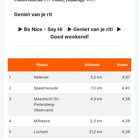
Geniet van je rit
► Be Nice - Say Hi ► Geniet van je rit! ►
Goed weekend!
Plaats
Afstand
Score
1
Netersel
5,2 km
4,67
2
Spaarnwoude
7,0 km
4,40
3
Maastricht (St-
4,9 km
4,38
Pietersberg-
Observant)
4
Milheeze
3,3 km
4,38
5
Lochem
21,2 km
4,36