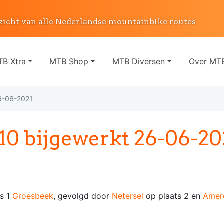
zicht van alle Nederlandse mountainbike routes
B Xtra
MTB Shop
MTB Diversen
Over MTB
6-06-2021
0 bijgewerkt 26-06-20
ts 1
Groesbeek
, gevolgd door
Netersel
op plaats 2 en
Amer