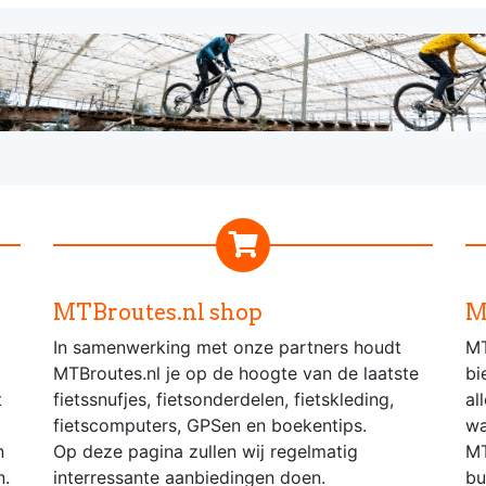
MTBroutes.nl shop
M
In samenwerking met onze partners houdt
MT
MTBroutes.nl je op de hoogte van de laatste
bi
t
fietssnufjes, fietsonderdelen, fietskleding,
al
fietscomputers, GPSen en boekentips.
wa
n
Op deze pagina zullen wij regelmatig
MT
n.
interressante aanbiedingen doen.
bu