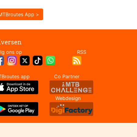
MTBroutes App >
iversen
Volg ons op RSS
TBroutes app Co Partner
Webdesign