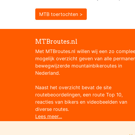
MTB toertochten >
MTBroutes.nl
Met MTBroutes.nl willen wij een zo comple
mogelijk overzicht geven van alle permane
bewegwijzerde mountainbikeroutes in
Nederland.
Naast het overzicht bevat de site
routebeoordelingen, een route Top 10,
reacties van bikers en videobeelden van
diverse routes.
Lees meer...