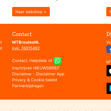
Naar webshop >
Contact
D
et
MTBroutesNL
nt
kvk: 76915492
Contact:
Helpdesk
of
M
Inschrijven NIEUWSBRIEF
Disclaimer
-
Disclaimer App
Privacy & Cookie beleid
Partnerbijdragen