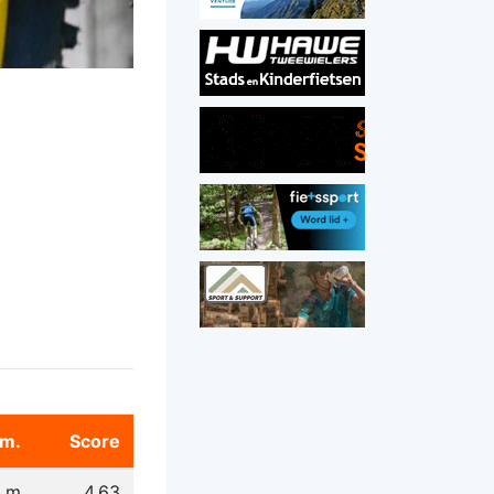
m.
Score
 m
4,63