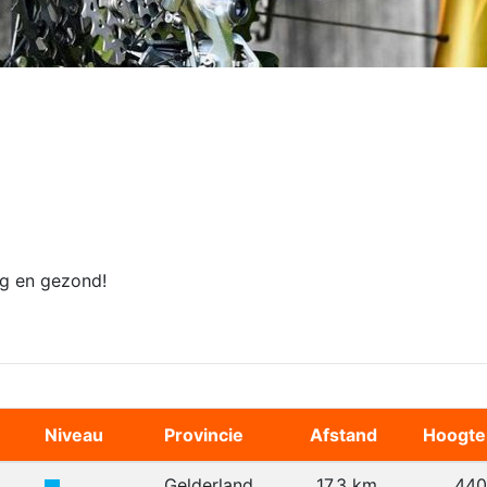
dig en gezond!
Niveau
Provincie
Afstand
Hoogte
Gelderland
17,3 km
440