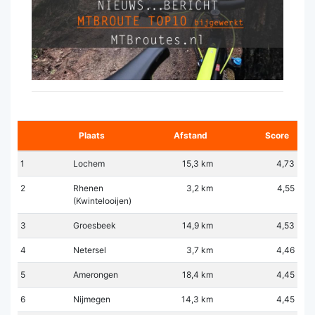
Plaats
Afstand
Score
1
Lochem
15,3 km
4,73
2
Rhenen
3,2 km
4,55
(Kwintelooijen)
3
Groesbeek
14,9 km
4,53
4
Netersel
3,7 km
4,46
5
Amerongen
18,4 km
4,45
6
Nijmegen
14,3 km
4,45