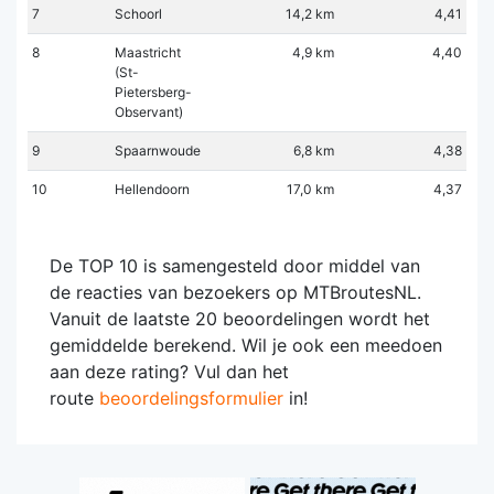
7
Schoorl
14,2 km
4,41
8
Maastricht
4,9 km
4,40
(St-
Pietersberg-
Observant)
9
Spaarnwoude
6,8 km
4,38
10
Hellendoorn
17,0 km
4,37
De TOP 10 is samengesteld door middel van
de reacties van bezoekers op MTBroutesNL.
Vanuit de laatste 20 beoordelingen wordt het
gemiddelde berekend. Wil je ook een meedoen
aan deze rating? Vul dan het
route
beoordelingsformulier
in!