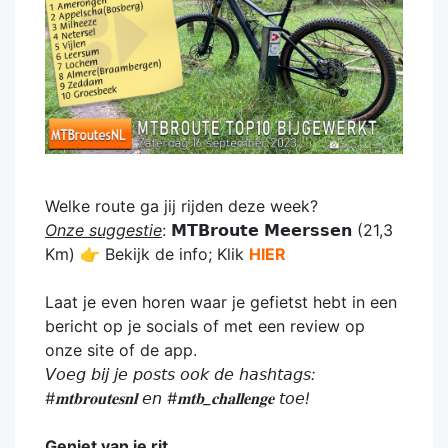
Welke route ga jij rijden deze week?
Onze suggestie
: 𝗠𝗧𝗕𝗿𝗼𝘂𝘁𝗲 𝗠𝗲𝗲𝗿𝘀𝘀𝗲𝗻 (21,3
Km) 👉 Bekijk de info; Klik
HIER
Laat je even horen waar je gefietst hebt in een
bericht op je socials of met een review op
onze site of de app.
𝘝𝘰𝘦𝘨 𝘣𝘪𝘫 𝘫𝘦 𝘱𝘰𝘴𝘵𝘴 𝘰𝘰𝘬 𝘥𝘦 𝘩𝘢𝘴𝘩𝘵𝘢𝘨𝘴:
#𝐦𝐭𝐛𝐫𝐨𝐮𝐭𝐞𝐬𝐧𝐥 𝘦𝘯 #𝐦𝐭𝐛_𝐜𝐡𝐚𝐥𝐥𝐞𝐧𝐠𝐞 𝘵𝘰𝘦!
Geniet van je rit