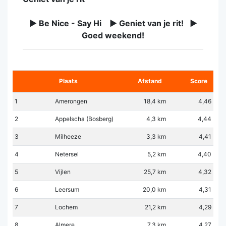
► Be Nice - Say Hi ► Geniet van je rit! ►
Goed weekend!
Plaats
Afstand
Score
1
Amerongen
18,4 km
4,46
2
Appelscha (Bosberg)
4,3 km
4,44
3
Milheeze
3,3 km
4,41
4
Netersel
5,2 km
4,40
5
Vijlen
25,7 km
4,32
6
Leersum
20,0 km
4,31
7
Lochem
21,2 km
4,29
8
Almere
7,3 km
4,27