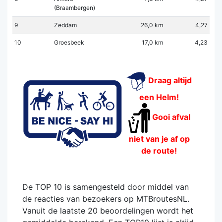
(Braambergen)
9
Zeddam
26,0 km
4,27
10
Groesbeek
17,0 km
4,23
Draag altijd
een Helm!
Gooi afval
niet van je af op
de route!
De TOP 10 is samengesteld door middel van
de reacties van bezoekers op MTBroutesNL.
Vanuit de laatste 20 beoordelingen wordt het