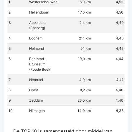
1
Westerschouwen
6,0 km
4,53
2
Hellendoorn
17,0 km
4,50
3
Appelscha
4,4 km
4,49
(Bosberg)
4
Lochem
21,1 km
4,46
5
Helmond
9,1 km
4,45
6
Parkstad -
10,9 km
4,44
Brunssum
(Roode Beek)
7
Netersel
4,0 km
4,41
8
Dorst
8,2 km
4,40
9
Zeddam
26,0 km
4,40
10
Nijmegen
14,0 km
4,38
De TOP 10 is samengesteld door middel van