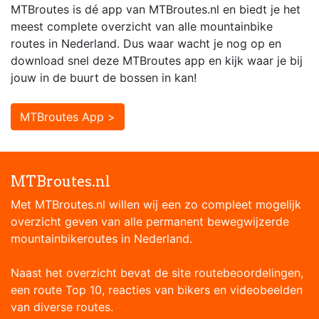
MTBroutes is dé app van MTBroutes.nl en biedt je het
meest complete overzicht van alle mountainbike
routes in Nederland. Dus waar wacht je nog op en
download snel deze MTBroutes app en kijk waar je bij
jouw in de buurt de bossen in kan!
MTBroutes App >
MTBroutes.nl
Met MTBroutes.nl willen wij een zo compleet mogelijk
overzicht geven van alle permanent bewegwijzerde
mountainbikeroutes in Nederland.
Naast het overzicht bevat de site routebeoordelingen,
een route Top 10, reacties van bikers en videobeelden
van diverse routes.