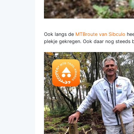
Ook langs de
MTBroute van Sibculo
hee
plekje gekregen. Ook daar nog steeds b