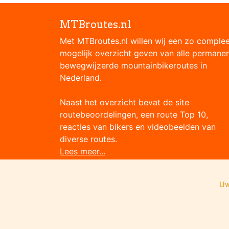
MTBroutes.nl
Met MTBroutes.nl willen wij een zo comple
mogelijk overzicht geven van alle permane
bewegwijzerde mountainbikeroutes in
Nederland.
Naast het overzicht bevat de site
routebeoordelingen, een route Top 10,
reacties van bikers en videobeelden van
diverse routes.
Lees meer...
Uw
Onze partners: