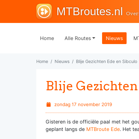
MTBroutes.nl
Over
Home
Alle Routes
Nieuws
MT
Home
Nieuws
Blije Gezichten Ede en Sibculo
Blije Gezichten
zondag 17 november 2019
Gisteren is de officiële paal met het 
geplant langs de
MTBroute Ede
. Het te