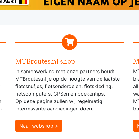
MTBroutes.nl shop
M
In samenwerking met onze partners houdt
MT
MTBroutes.nl je op de hoogte van de laatste
bi
t
fietssnufjes, fietsonderdelen, fietskleding,
al
fietscomputers, GPSen en boekentips.
wa
n
Op deze pagina zullen wij regelmatig
MT
n.
interressante aanbiedingen doen.
bu
Naar webshop >