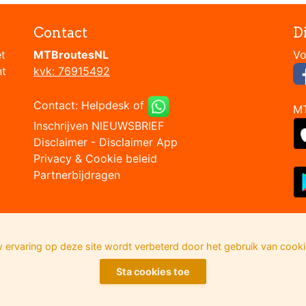
Contact
D
et
MTBroutesNL
nt
kvk: 76915492
Contact:
Helpdesk
of
M
Inschrijven NIEUWSBRIEF
Disclaimer
-
Disclaimer App
Privacy & Cookie beleid
Partnerbijdragen
 ervaring op deze site wordt verbeterd door het gebruik van cooki
Sta cookies toe