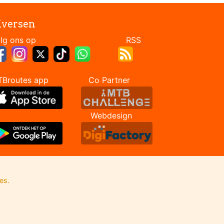
iversen
Volg ons op RSS
TBroutes app Co Partner
Webdesign
es.