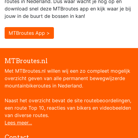
routes in Nederland. Dus waar wacht je nog op en
download snel deze MTBroutes app en kijk waar je bij
jouw in de buurt de bossen in kan!
MTBroutes App >
MTBroutes.nl
Met MTBroutes.nl willen wij een zo compleet mogelijk
overzicht geven van alle permanent bewegwijzerde
mountainbikeroutes in Nederland.
Naast het overzicht bevat de site routebeoordelingen,
een route Top 10, reacties van bikers en videobeelden
van diverse routes.
Lees meer...
Contact