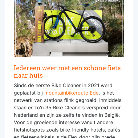
Iedereen weer met een schone fiets
naar huis
Sinds de eerste Bike Cleaner in 2021 werd
geplaatst bij
mountainbikeroute Ede
, is het
netwerk van stations flink gegroeid. Inmiddels
staan er zo’n 35 Bike Cleaners verspreid door
Nederland en zijn ze zelfs te vinden in België.
Voor de groeiende interesse vanuit andere
fietshotspots zoals bike friendly hotels, cafés
en fietsenwinkels is de Flex door zijn brede