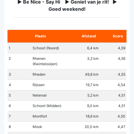
► Be Nice - Say Hi ► Geniet van je rit! ►
Goed weekend!
Plaats
Afstand
Score
1
Schoorl (Noord)
6,4 km
4,59
2
Rhenen
3,2 km
4,56
(Kwintelooijen)
3
Rheden
49,8 km
4,55
4
Rijssen
19,7 km
4,54
5
Netersel
5,2 km
4,51
6
Schoorl (Midden)
9,0 km
4,51
7
Montfort
18,6 km
4,50
8
Mook
20,0 km
4,47