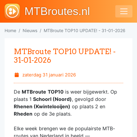
MTBroutes.nl
Home
Nieuws
MTBroute TOP10 UPDATE! - 31-01-2026
MTBroute TOP10 UPDATE! -
31-01-2026
zaterdag 31 januari 2026
De
MTBroute
TOP10
is weer bijgewerkt. Op
plaats 1
Schoorl (Noord)
, gevolgd door
Rhenen (Kwintelooijen)
op plaats 2 en
Rheden
op de 3e plaats.
Elke week brengen we de populairste MTB-
routes van Nederland in beeld —