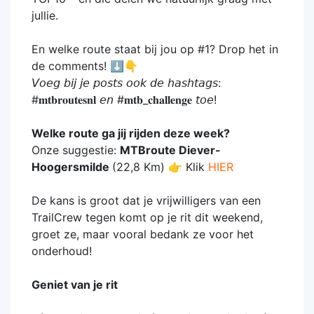
jullie.
En welke route staat bij jou op #1? Drop het in
de comments! ⬇️👇
𝘝𝘰𝘦𝘨 𝘣𝘪𝘫 𝘫𝘦 𝘱𝘰𝘴𝘵𝘴 𝘰𝘰𝘬 𝘥𝘦 𝘩𝘢𝘴𝘩𝘵𝘢𝘨𝘴:
#𝐦𝐭𝐛𝐫𝐨𝐮𝐭𝐞𝐬𝐧𝐥 𝘦𝘯 #𝐦𝐭𝐛_𝐜𝐡𝐚𝐥𝐥𝐞𝐧𝐠𝐞 𝘵𝘰𝘦!
Welke route ga jij rijden deze week?
Onze suggestie:
MTBroute Diever-
Hoogersmilde
(22,8 Km) 👉 Klik
HIER
De kans is groot dat je vrijwilligers van een
TrailCrew tegen komt op je rit dit weekend,
groet ze, maar vooral bedank ze voor het
onderhoud!
Geniet van je rit