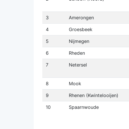
3
Amerongen
4
Groesbeek
5
Nijmegen
6
Rheden
7
Netersel
8
Mook
9
Rhenen (Kwintelooijen)
10
Spaarnwoude