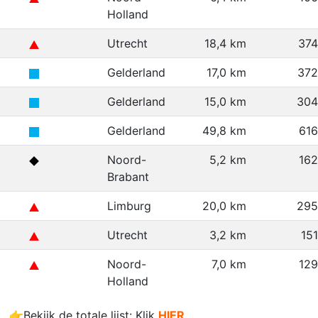
Holland
Utrecht
18,4 km
37
Gelderland
17,0 km
372
Gelderland
15,0 km
304
Gelderland
49,8 km
61
Noord-
5,2 km
16
Brabant
Limburg
20,0 km
295
Utrecht
3,2 km
15
Noord-
7,0 km
12
Holland
👉Bekijk de totale lijst: Klik
HIER