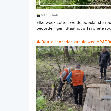
📸
MTBroutesNL
Elke week zetten we de populairste rout
beoordelingen. Staat jouw favoriete rout
🌲 Route aanrader van de week:
MTBr