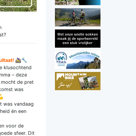
n
st?
ultaat!
🚵‍♀️🔧
te klusochtend
amma – deze
t mocht de pret
pkomst was
💪
at was vandaag
gheid én een
en voor de
goede sfeer. Dit