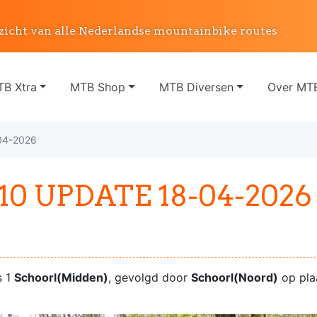
zicht van alle Nederlandse mountainbike routes
B Xtra
MTB Shop
MTB Diversen
Over MTB
04-2026
10 UPDATE 18-04-2026
s 1
Schoorl(Midden)
, gevolgd door
Schoorl(Noord)
op pla