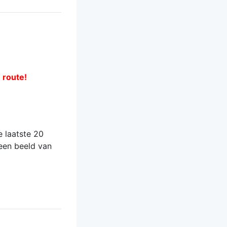
e route!
 laatste 20
 een beeld van