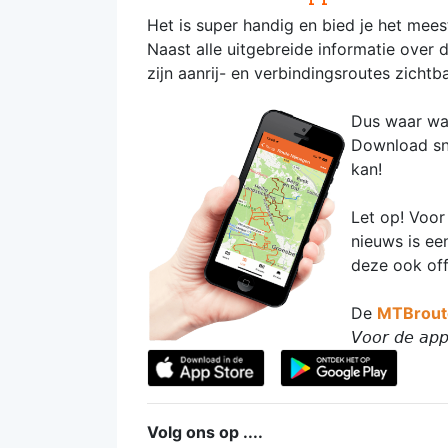
Het is super handig en bied je het mee
Naast alle uitgebreide informatie over
zijn aanrij- en verbindingsroutes zicht
Dus waar wac
Download s
kan!
Let op! Voor
nieuws is ee
deze ook of
De
MTBrout
𝘝𝘰𝘰𝘳 𝘥𝘦 𝘢𝘱𝘱 
Volg ons op ....