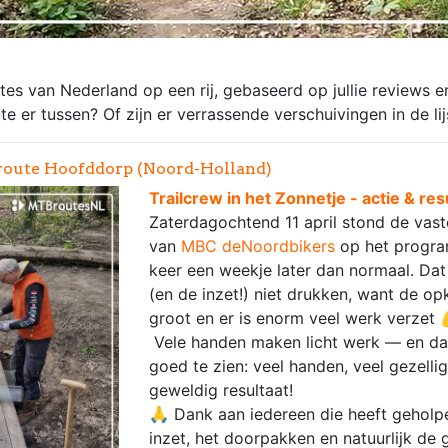
es van Nederland op een rij, gebaseerd op jullie reviews e
e er tussen? Of zijn er verrassende verschuivingen in de lij
oute Hoofddorp (Noord-Holland)
Trailcrew in het Zonnetje - actie & res
Zaterdagochtend 11 april stond de vas
van
MBC deNoordbikers
op het progr
keer een weekje later dan normaal. Da
(en de inzet!) niet drukken, want de o
groot en er is enorm veel werk verzet 
Vele handen maken licht werk — en d
goed te zien: veel handen, veel gezelli
geweldig resultaat!
🙏 Dank aan iedereen die heeft geholp
inzet, het doorpakken en natuurlijk de 