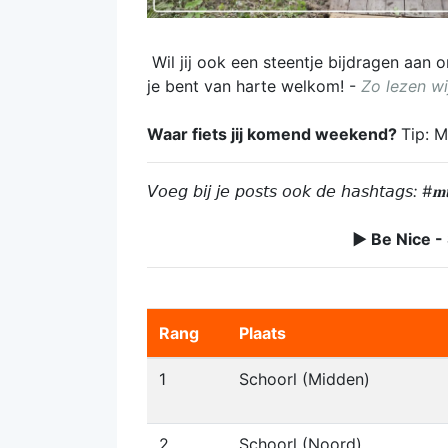
Wil jij ook een steentje bijdragen aan
je bent van harte welkom! -
Zo lezen wi
Waar fiets jij komend weekend?
Tip: 
𝘝𝘰𝘦𝘨 𝘣𝘪𝘫 𝘫𝘦 𝘱𝘰𝘴𝘵𝘴 𝘰𝘰𝘬 𝘥𝘦 𝘩𝘢𝘴𝘩𝘵𝘢𝘨𝘴: #𝐦𝐭𝐛
► Be Nice -
Rang
Plaats
1
Schoorl (Midden)
2
Schoorl (Noord)