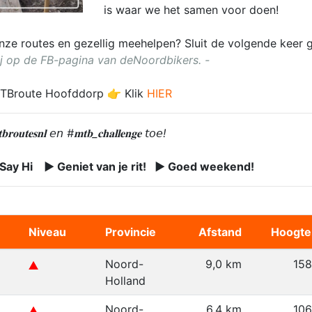
is waar we het samen voor doen!
 onze routes en gezellig meehelpen? Sluit de volgende kee
j op de FB-pagina van deNoordbikers. -
MTBroute Hoofddorp 👉 Klik
HIER
𝐫𝐨𝐮𝐭𝐞𝐬𝐧𝐥 𝘦𝘯 #𝐦𝐭𝐛_𝐜𝐡𝐚𝐥𝐥𝐞𝐧𝐠𝐞 𝘵𝘰𝘦!
 Say Hi ► Geniet van je rit! ► Goed weekend!
Niveau
Provincie
Afstand
Hoogte
Noord-
9,0 km
15
Holland
Noord-
6,4 km
10