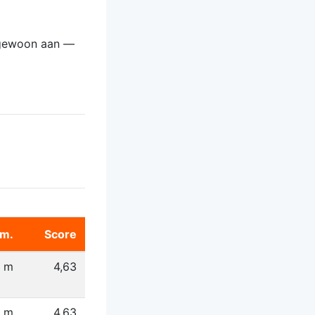
r gewoon aan —
m.
Score
8 m
4,63
6 m
4,63