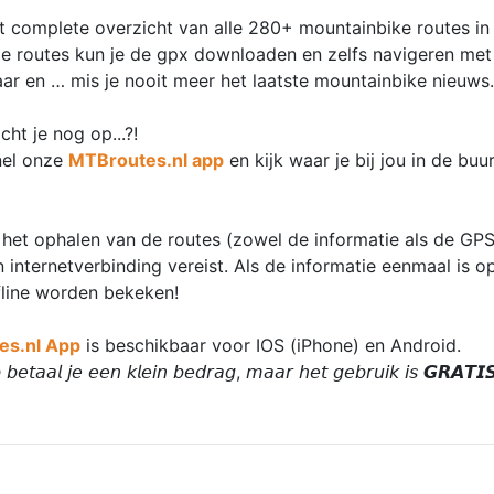
st complete overzicht van alle 280+ mountainbike routes in
 de routes kun je de gpx downloaden en zelfs navigeren me
baar en … mis je nooit meer het laatste mountainbike nieuws.
ht je nog op...?!
nel onze
MTBroutes.nl app
en kijk waar je bij jou in de buu
 het ophalen van de routes (zowel de informatie als de GPS
n internetverbinding vereist. Als de informatie eenmaal is 
fline worden bekeken!
es.nl App
is beschikbaar voor IOS (iPhone) en Android.
𝘣𝘦𝘵𝘢𝘢𝘭 𝘫𝘦 𝘦𝘦𝘯 𝘬𝘭𝘦𝘪𝘯 𝘣𝘦𝘥𝘳𝘢𝘨, 𝘮𝘢𝘢𝘳 𝘩𝘦𝘵 𝘨𝘦𝘣𝘳𝘶𝘪𝘬 𝘪𝘴 𝙂𝙍𝘼𝙏𝙄