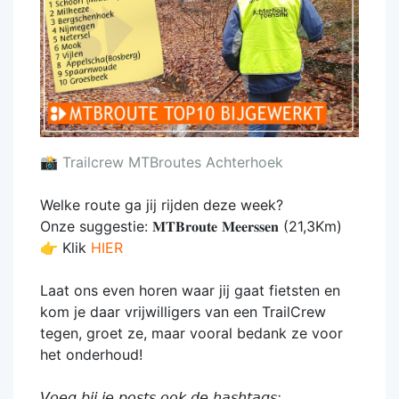
📸
Trailcrew MTBroutes Achterhoek
Welke route ga jij rijden deze week?
Onze suggestie: 𝐌𝐓𝐁𝐫𝐨𝐮𝐭𝐞 𝐌𝐞𝐞𝐫𝐬𝐬𝐞𝐧 (21,3Km)
👉 Klik
HIER
Laat ons even horen waar jij gaat fietsten en
kom je daar vrijwilligers van een TrailCrew
tegen, groet ze, maar vooral bedank ze voor
het onderhoud!
𝘝𝘰𝘦𝘨 𝘣𝘪𝘫 𝘫𝘦 𝘱𝘰𝘴𝘵𝘴 𝘰𝘰𝘬 𝘥𝘦 𝘩𝘢𝘴𝘩𝘵𝘢𝘨𝘴: