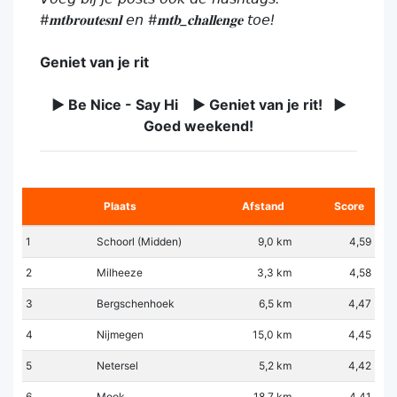
#𝐦𝐭𝐛𝐫𝐨𝐮𝐭𝐞𝐬𝐧𝐥 𝘦𝘯 #𝐦𝐭𝐛_𝐜𝐡𝐚𝐥𝐥𝐞𝐧𝐠𝐞 𝘵𝘰𝘦!
Geniet van je rit
► Be Nice - Say Hi ► Geniet van je rit! ►
Goed weekend!
Plaats
Afstand
Score
1
Schoorl (Midden)
9,0 km
4,59
2
Milheeze
3,3 km
4,58
3
Bergschenhoek
6,5 km
4,47
4
Nijmegen
15,0 km
4,45
5
Netersel
5,2 km
4,42
6
Mook
18,7 km
4,41