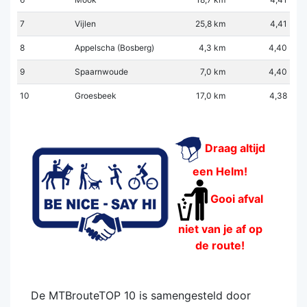
7
Vijlen
25,8 km
4,41
8
Appelscha (Bosberg)
4,3 km
4,40
9
Spaarnwoude
7,0 km
4,40
10
Groesbeek
17,0 km
4,38
Draag altijd
een Helm!
Gooi afval
niet van je af op
de route!
De MTBrouteTOP 10 is samengesteld door