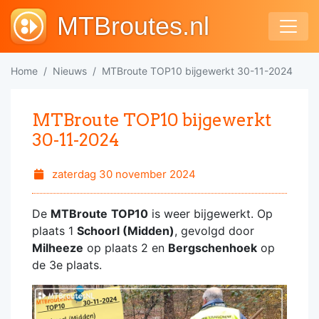
MTBroutes.nl
Home
Nieuws
MTBroute TOP10 bijgewerkt 30-11-2024
MTBroute TOP10 bijgewerkt
30-11-2024
zaterdag 30 november 2024
De
MTBroute
TOP10
is weer bijgewerkt. Op
plaats 1
Schoorl (Midden)
, gevolgd door
Milheeze
op plaats 2 en
Bergschenhoek
op
de 3e plaats.
MTBroutesNL