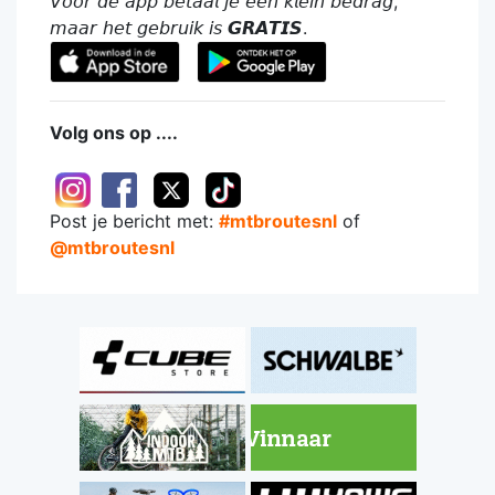
𝘝𝘰𝘰𝘳 𝘥𝘦 𝘢𝘱𝘱 𝘣𝘦𝘵𝘢𝘢𝘭 𝘫𝘦 𝘦𝘦𝘯 𝘬𝘭𝘦𝘪𝘯 𝘣𝘦𝘥𝘳𝘢𝘨,
𝘮𝘢𝘢𝘳 𝘩𝘦𝘵 𝘨𝘦𝘣𝘳𝘶𝘪𝘬 𝘪𝘴 𝙂𝙍𝘼𝙏𝙄𝙎.
Volg ons op ....
Post je bericht met:
#mtbroutesnl
of
@mtbroutesnl