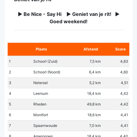
► Be Nice - Say Hi ► Geniet van je rit! ►
Goed weekend!
Plaats
Afstand
Score
1
Schoorl (Zuid)
7,5 km
4,63
2
Schoorl (Noord)
6,4 km
4,60
3
Netersel
5,2 km
4,51
4
Leersum
18,4 km
4,42
5
Rheden
49,8 km
4,42
6
Montfort
18,6 km
4,41
7
Spaarnwoude
7,0 km
4,41
8
Amerongen
18,4 km
4,40