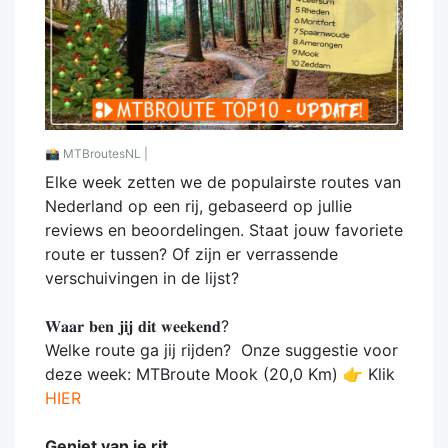
📸
MTBroutesNL |
Elke week zetten we de populairste routes van
Nederland op een rij, gebaseerd op jullie
reviews en beoordelingen. Staat jouw favoriete
route er tussen? Of zijn er verrassende
verschuivingen in de lijst?
𝐖𝐚𝐚𝐫 𝐛𝐞𝐧 𝐣𝐢𝐣 𝐝𝐢𝐭 𝐰𝐞𝐞𝐤𝐞𝐧𝐝?
Welke route ga jij rijden? Onze suggestie voor
deze week: MTBroute Mook (20,0 Km) 👉 Klik
HIER
Geniet van je rit