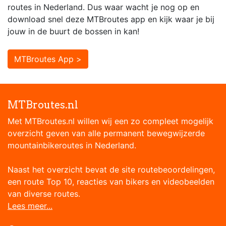
routes in Nederland. Dus waar wacht je nog op en
download snel deze MTBroutes app en kijk waar je bij
jouw in de buurt de bossen in kan!
MTBroutes App >
MTBroutes.nl
Met MTBroutes.nl willen wij een zo compleet mogelijk
overzicht geven van alle permanent bewegwijzerde
mountainbikeroutes in Nederland.
Naast het overzicht bevat de site routebeoordelingen,
een route Top 10, reacties van bikers en videobeelden
van diverse routes.
Lees meer...