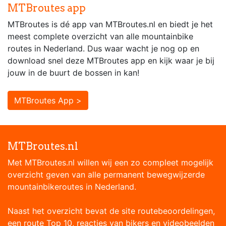
MTBroutes app
MTBroutes is dé app van MTBroutes.nl en biedt je het
meest complete overzicht van alle mountainbike
routes in Nederland. Dus waar wacht je nog op en
download snel deze MTBroutes app en kijk waar je bij
jouw in de buurt de bossen in kan!
MTBroutes App >
MTBroutes.nl
Met MTBroutes.nl willen wij een zo compleet mogelijk
overzicht geven van alle permanent bewegwijzerde
mountainbikeroutes in Nederland.
Naast het overzicht bevat de site routebeoordelingen,
een route Top 10, reacties van bikers en videobeelden