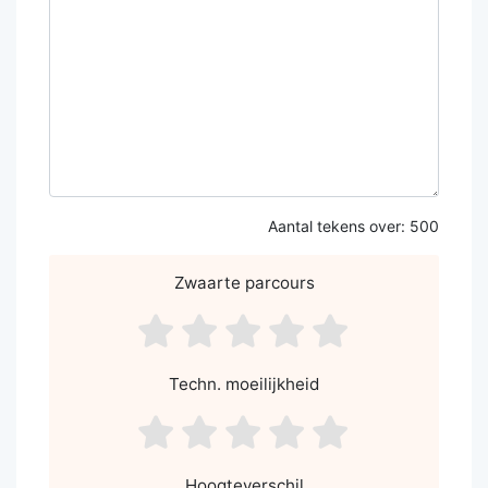
Aantal tekens over:
500
Zwaarte parcours
asdf1
asdf2
asdf3
asdf4
asdf5
Techn. moeilijkheid
asdf1
asdf2
asdf3
asdf4
asdf5
Hoogteverschil