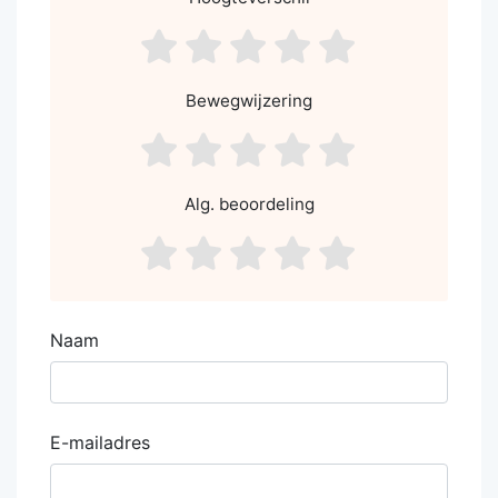
asdf1
asdf2
asdf3
asdf4
asdf5
Bewegwijzering
asdf1
asdf2
asdf3
asdf4
asdf5
Alg. beoordeling
asdf1
asdf2
asdf3
asdf4
asdf5
Naam
E-mailadres