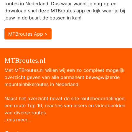
routes in Nederland. Dus waar wacht je nog op en
download snel deze MTBroutes app en kijk waar je bij
jouw in de buurt de bossen in kan!
MTBroutes App >
MTBroutes.nl
Met MTBroutes.nl willen wij een zo compleet mogelijk
overzicht geven van alle permanent bewegwijzerde
mountainbikeroutes in Nederland.
Naast het overzicht bevat de site routebeoordelingen,
een route Top 10, reacties van bikers en videobeelden
van diverse routes.
Lees meer...