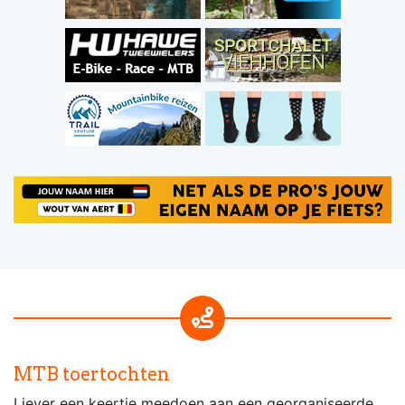
MTB toertochten
Liever een keertje meedoen aan een georganiseerde