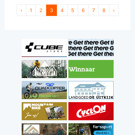
‹
1
2
3
4
5
6
7
8
›