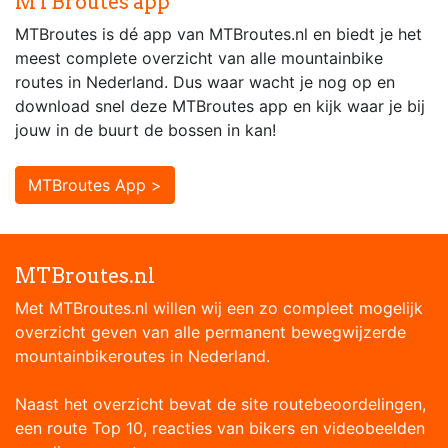
MTBroutes app
MTBroutes is dé app van MTBroutes.nl en biedt je het
meest complete overzicht van alle mountainbike
routes in Nederland. Dus waar wacht je nog op en
download snel deze MTBroutes app en kijk waar je bij
jouw in de buurt de bossen in kan!
MTBroutes App >
MTBroutes.nl
Met MTBroutes.nl willen wij een zo compleet mogelijk
overzicht geven van alle permanent bewegwijzerde
mountainbikeroutes in Nederland.
Naast het overzicht bevat de site routebeoordelingen,
een route Top 10, reacties van bikers en videobeelden