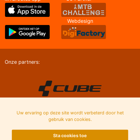
Webdesign
Onze partners:
Uw ervaring op deze site wordt verbeterd door het
gebruik van cookies.
Sta cookies toe