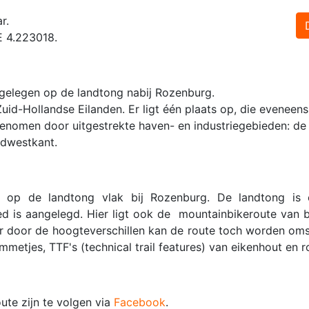
r.
E 4.223018.
gelegen op de landtong nabij Rozenburg.
uid-Hollandse Eilanden. Er ligt één plaats op, die evenee
genomen door uitgestrekte haven- en industriegebieden: de
rdwestkant.
t op de landtong vlak bij Rozenburg. De landtong is 
ied is aangelegd. Hier ligt ook de mountainbikeroute van b
ar door de hoogteverschillen kan de route toch worden om
mmetjes, TTF's (technical trail features) van eikenhout en r
te zijn te volgen via
Facebook
.