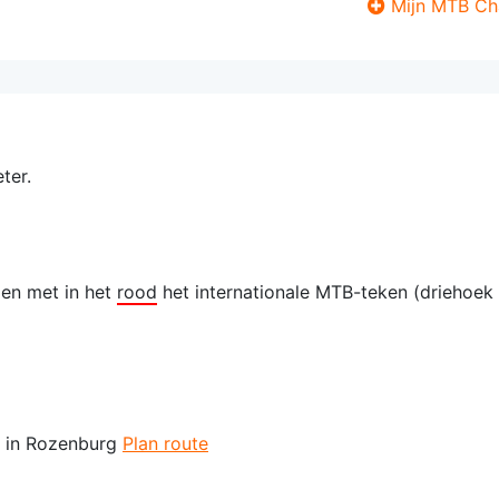
Mijn MTB Ch
ter.
len met in het
rood
het internationale MTB-teken (driehoek
 in Rozenburg
Plan route