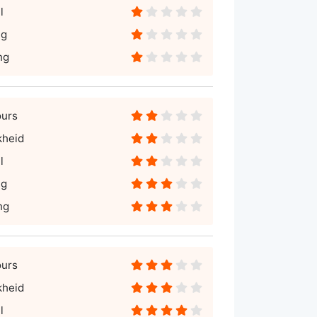
l
ng
ng
ours
kheid
l
ng
ng
ours
kheid
l