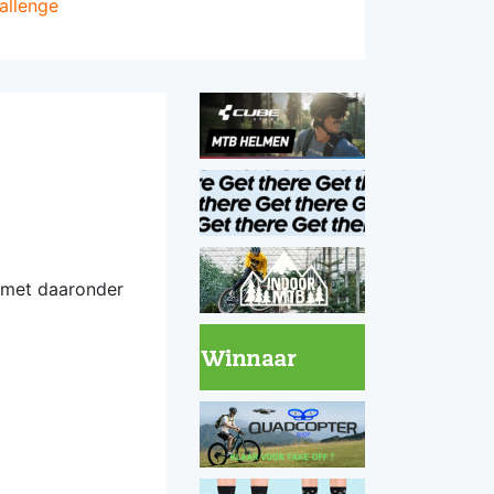
allenge
 met daaronder