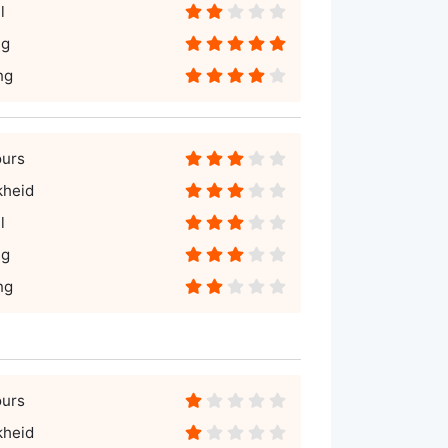
l
ng
ng
ours
kheid
l
ng
ng
ours
kheid