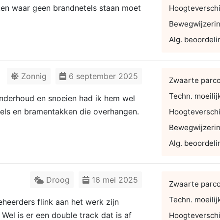
kken waar geen brandnetels staan moet
Hoogteverschi
Bewegwijzeri
Alg. beoordeli
Zonnig
6 september 2025
Zwaarte parc
Techn. moeilij
 onderhoud en snoeien had ik hem wel
els en bramentakken die overhangen.
Hoogteverschi
Bewegwijzeri
Alg. beoordeli
Droog
16 mei 2025
Zwaarte parc
Techn. moeilij
eheerders flink aan het werk zijn
 Wel is er een double track dat is af
Hoogteverschi