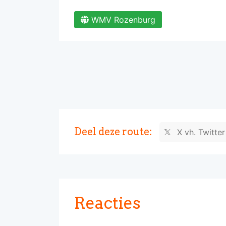
WMV Rozenburg
Deel deze route:
X vh. Twitte
Reacties