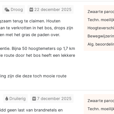
Droog
22 december 2025
Zwaarte parc
Techn. moeilij
gzaam terug te claimen. Houten
aan te verkrotten in het bos, drops zijn
Hoogteverschi
en met het gras de paden over.
Bewegwijzeri
Alg. beoordeli
entie. Bijna 50 hoogtemeters op 1,7 km
de route door het bos heeft een lekkere
ng zijn die deze toch mooie route
Druilerig
7 december 2025
Zwaarte parc
Techn. moeilij
 idd geen last van brandnetels en