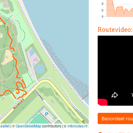
Routevideo:
Beoordeel rou
eaflet
|
©
OpenStreetMap
contributors | ©
mtbroutes.nl