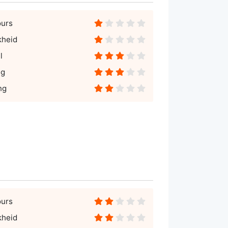
ours
kheid
l
ng
ng
ours
kheid