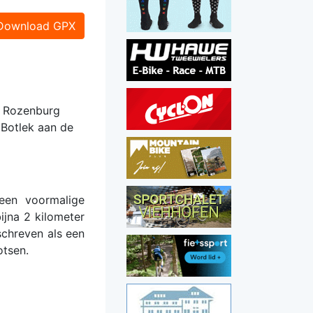
Download GPX
ns Rozenburg
 Botlek aan de
een voormalige
ijna 2 kilometer
schreven als een
otsen.