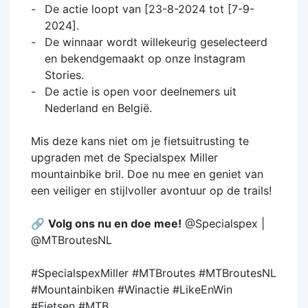
De actie loopt van [23-8-2024 tot [7-9-
2024].
De winnaar wordt willekeurig geselecteerd
en bekendgemaakt op onze Instagram
Stories.
De actie is open voor deelnemers uit
Nederland en België.
Mis deze kans niet om je fietsuitrusting te
upgraden met de Specialspex Miller
mountainbike bril. Doe nu mee en geniet van
een veiliger en stijlvoller avontuur op de trails!
🔗
Volg ons nu en doe mee!
@Specialspex |
@MTBroutesNL
#SpecialspexMiller #MTBroutes #MTBroutesNL
#Mountainbiken #Winactie #LikeEnWin
#Fietsen #MTB