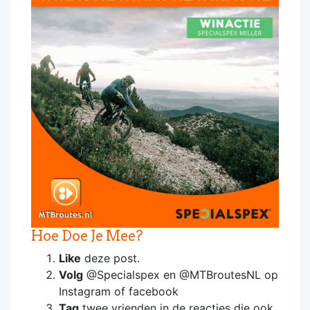
Hoe Doe Je Mee?
Like
deze post.
Volg
@Specialspex en @MTBroutesNL op
Instagram of facebook
Tag
twee vrienden in de reacties die ook