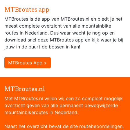
MTBroutes app
MTBroutes is dé app van MTBroutes.nl en biedt je het
meest complete overzicht van alle mountainbike
routes in Nederland. Dus waar wacht je nog op en
download snel deze MTBroutes app en kijk waar je bij
jouw in de buurt de bossen in kan!
MTBroutes App >
MTBroutes.nl
Met MTBroutes.nl willen wij een zo compleet mogelijk
overzicht geven van alle permanent bewegwijzerde
mountainbikeroutes in Nederland.
Naast het overzicht bevat de site routebeoordelingen,