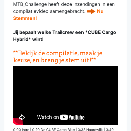
MTB_Challenge heeft deze inzendingen in een
compilatievideo samengebracht.
Nu
Stemmen!
Jij bepaalt welke Trailcrew een *CUBE Cargo
Hybrid* wint!
**Bekijk de compilatie, maak je
keuze, en breng je stem uit!**
0:00 Intro | 0:20 De CUBE Cargo Bike | 0:38 Noordwijk | 3:49