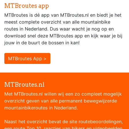
MTBroutes app
MTBroutes is dé app van MTBroutes.nl en biedt je het
meest complete overzicht van alle mountainbike
routes in Nederland. Dus waar wacht je nog op en
download snel deze MTBroutes app en kijk waar je bij
jouw in de buurt de bossen in kan!
MTBroutes App >
MTBroutes.nl
Met MTBroutes.nl willen wij een zo compleet mogelijk
overzicht geven van alle permanent bewegwijzerde
mountainbikeroutes in Nederland.
Naast het overzicht bevat de site routebeoordelingen,
een route Top 10, reacties van bikers en videobeelden