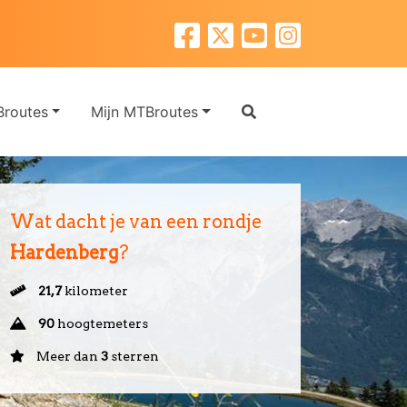
routes
Mijn MTBroutes
Wat dacht je van een rondje
Hardenberg
?
21,7
kilometer
90
hoogtemeters
Meer dan
3
sterren