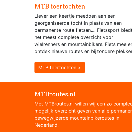
MTB toertochten
Liever een keertje meedoen aan een
georganiseerde tocht in plaats van een
permanente route fietsen.... Fietssport bied
het meest complete overzicht voor
wielrenners en mountainbikers. Fiets mee e
ontdek nieuwe routes en bijzondere plekke
MTB toertochten >
MTBroutes.nl
Met MTBroutes.nl willen wij een zo comple
mogelijk overzicht geven van alle permane
bewegwijzerde mountainbikeroutes in
Nederland.