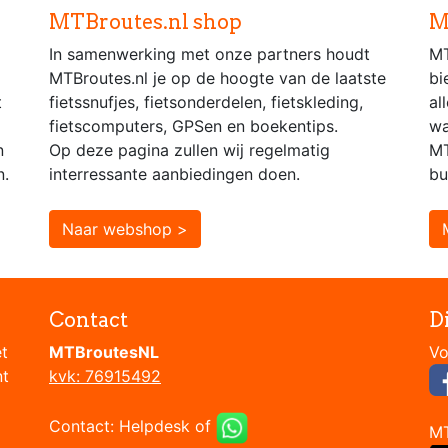
MTBroutes.nl shop
M
In samenwerking met onze partners houdt
MT
MTBroutes.nl je op de hoogte van de laatste
bi
t
fietssnufjes, fietsonderdelen, fietskleding,
al
fietscomputers, GPSen en boekentips.
wa
n
Op deze pagina zullen wij regelmatig
MT
n.
interressante aanbiedingen doen.
bu
Naar webshop >
Contact
D
et
MTBroutesNL
nt
kvk: 76915492
Contact:
Helpdesk
of
M