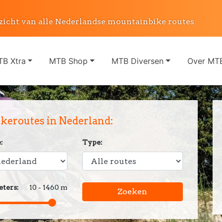
zicht van alle Nederlandse mountainbike routes
B Xtra
MTB Shop
MTB Diversen
Over MTB
eroutes in Nederland:
:
Type:
ters:
10 - 1460 m
Zoeken