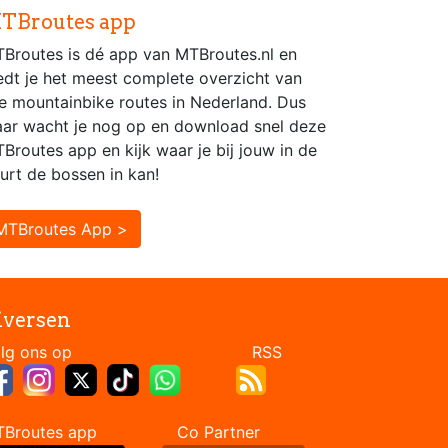
TBroutes app
Broutes is dé app van MTBroutes.nl en
edt je het meest complete overzicht van
le mountainbike routes in Nederland. Dus
ar wacht je nog op en download snel deze
Broutes app en kijk waar je bij jouw in de
urt de bossen in kan!
MTBroutes App >
iversen
Volg ons op RSS
TBroutes app Co Partner