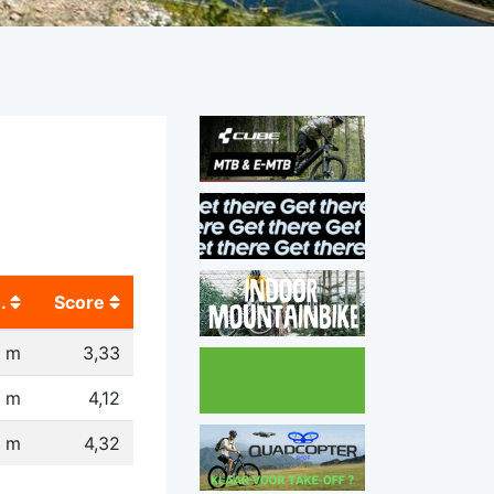
.
Score
 m
3,33
 m
4,12
6 m
4,32