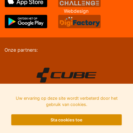
Webdesign
Onze partners:
Uw ervaring op deze site wordt verbeterd door het
gebruik van cookies.
Sta cookies toe