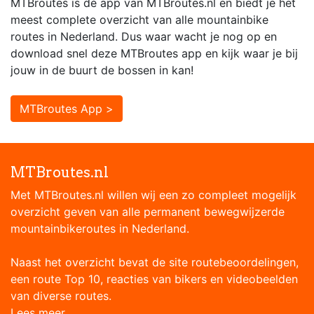
MTBroutes is dé app van MTBroutes.nl en biedt je het
meest complete overzicht van alle mountainbike
routes in Nederland. Dus waar wacht je nog op en
download snel deze MTBroutes app en kijk waar je bij
jouw in de buurt de bossen in kan!
MTBroutes App >
MTBroutes.nl
Met MTBroutes.nl willen wij een zo compleet mogelijk
overzicht geven van alle permanent bewegwijzerde
mountainbikeroutes in Nederland.
Naast het overzicht bevat de site routebeoordelingen,
een route Top 10, reacties van bikers en videobeelden
van diverse routes.
Lees meer...