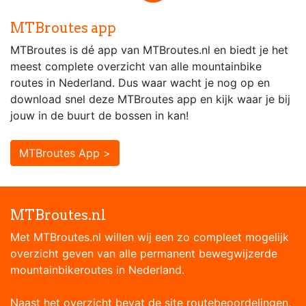
MTBroutes app
MTBroutes is dé app van MTBroutes.nl en biedt je het
meest complete overzicht van alle mountainbike
routes in Nederland. Dus waar wacht je nog op en
download snel deze MTBroutes app en kijk waar je bij
jouw in de buurt de bossen in kan!
MTBroutes App >
MTBroutes.nl
Met MTBroutes.nl willen wij een zo compleet mogelijk
overzicht geven van alle permanent bewegwijzerde
mountainbikeroutes in Nederland.
Naast het overzicht bevat de site routebeoordelingen,