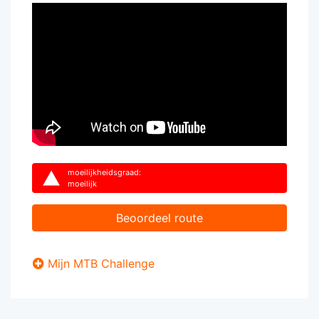
moeilijkheidsgraad:
moeilijk
Beoordeel route
Mijn MTB Challenge