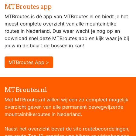
MTBroutes app
MTBroutes is dé app van MTBroutes.nl en biedt je het
meest complete overzicht van alle mountainbike
routes in Nederland. Dus waar wacht je nog op en
download snel deze MTBroutes app en kijk waar je bij
jouw in de buurt de bossen in kan!
MTBroutes App >
MTBroutes.nl
Met MTBroutes.nl willen wij een zo compleet mogelijk
overzicht geven van alle permanent bewegwijzerde
mountainbikeroutes in Nederland.
Naast het overzicht bevat de site routebeoordelingen,