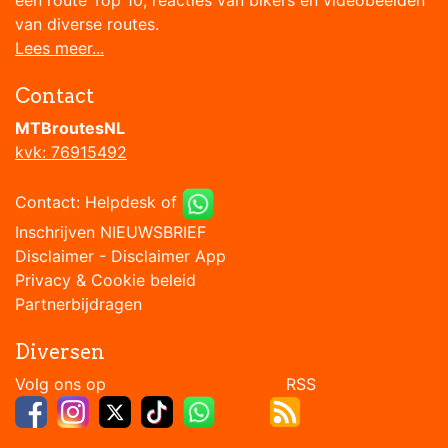
een route Top 10, reacties van bikers en videobeelden
van diverse routes.
Lees meer...
Contact
MTBroutesNL
kvk: 76915492
Contact:
Helpdesk
of
Inschrijven NIEUWSBRIEF
Disclaimer
-
Disclaimer App
Privacy & Cookie beleid
Partnerbijdragen
Diversen
Volg ons op RSS