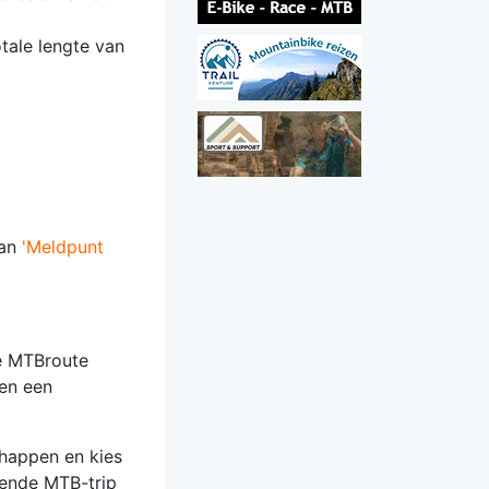
tale lengte van
aan
'Meldpunt
De MTBroute
ien een
chappen en kies
gende MTB-trip