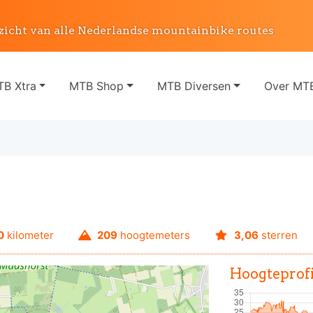
zicht van alle Nederlandse mountainbike routes
B Xtra
MTB Shop
MTB Diversen
Over MTB
0
kilometer
209
hoogtemeters
3,06
sterren
Hoogteprofi