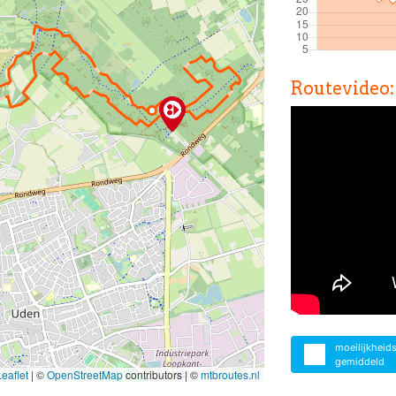
Routevideo:
moeilijkheid
gemiddeld
eaflet
|
©
OpenStreetMap
contributors | ©
mtbroutes.nl