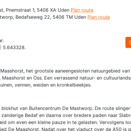
st, Pnemstraat 1, 5406 XA Uden
Plan route
astworp, Bedafseweg 22, 5406 TM Uden
Plan route
r.
 E 5.643328.
e Maashorst, het grootste aaneengesloten natuurgebied van
Maashorst en Oss. Een verrassend natuur- en cultuurland
duinen, vennen, weiden en kronkelbeekjes.
 blokhut van Buitencentrum De Mastworp. De route slinger
n zanderige Bedaf en daarna over bredere paden naar Slabro
eid om even een kleine pauze in te gelasten. Vervolgens lo
ed De Maashorst. Nadat over het viaduct over de A50 is g