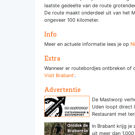
laatste gedeelte van de route grotende
De route maakt onderdeel uit van het M
ongeveer 100 kilometer.
Info
Meer en actuele informatie lees je op
N
Extra
Wanneer er routebordjes ontbreken of 
Visit Brabant'
.
Advertentie
De Mastworp verhuu
Uden loopt direct 
Restaurant met terr
In Brabant krijg j
uit meer dan 1.000