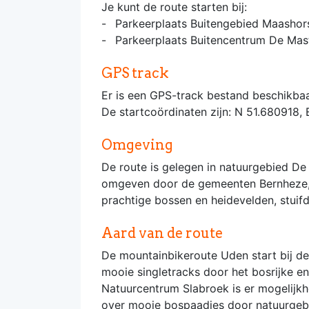
Je kunt de route starten bij:
Parkeerplaats Buitengebied Maashor
Parkeerplaats Buitencentrum De M
GPS track
Er is een GPS-track bestand beschikbaa
De startcoördinaten zijn: N 51.680918,
Omgeving
De route is gelegen in natuurgebied D
omgeven door de gemeenten Bernheze, 
prachtige bossen en heidevelden, stuif
Aard van de route
De mountainbikeroute Uden start bij de
mooie singletracks door het bosrijke e
Natuurcentrum Slabroek is er mogelijkh
over mooie bospaadjes door natuurgebi