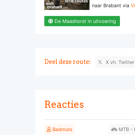
naar Brabant via
V
De Maashorst in uitvoering
Deel deze route:
X vh. Twitte
Reacties
Badmuts
MTB - F