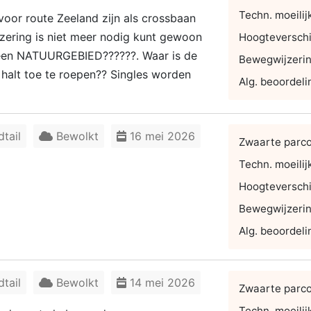
Techn. moeilij
voor route Zeeland zijn als crossbaan
zering is niet meer nodig kunt gewoon
Hoogteverschi
 een NATUURGEBIED??????. Waar is de
Bewegwijzeri
halt toe te roepen?? Singles worden
Alg. beoordeli
tail
Bewolkt
16 mei 2026
Zwaarte parc
Techn. moeilij
Hoogteverschi
Bewegwijzeri
Alg. beoordeli
tail
Bewolkt
14 mei 2026
Zwaarte parc
Techn. moeilij