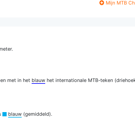
Mijn MTB Ch
meter.
len met in het
blauw
het internationale MTB-teken (drieho
is
blauw
(gemiddeld).