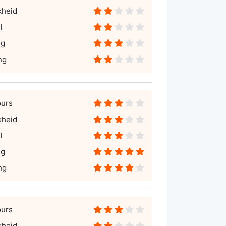
kheid
l
ng
ng
ours
kheid
l
ng
ng
ours
kheid