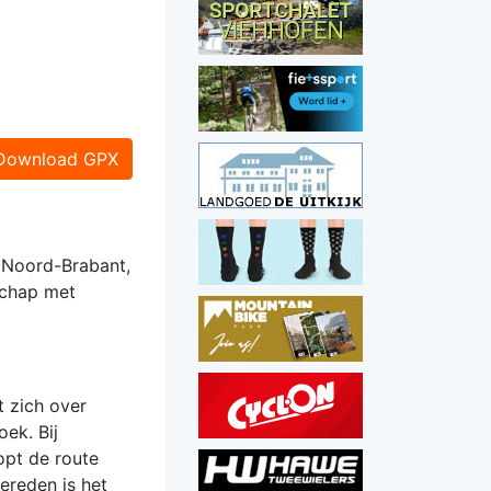
Download GPX
 Noord-Brabant,
schap met
t zich over
ek. Bij
opt de route
ereden is het