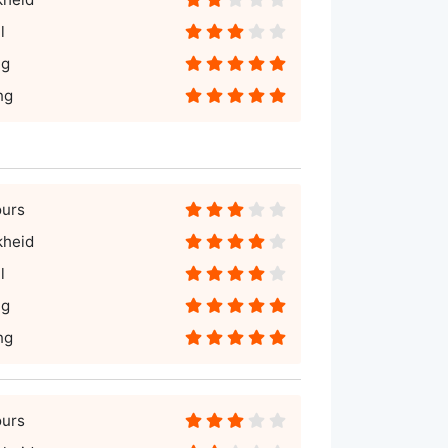
l
ng
ng
ours
kheid
l
ng
ng
ours