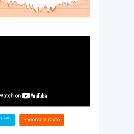
sgraad:
Beoordeel route