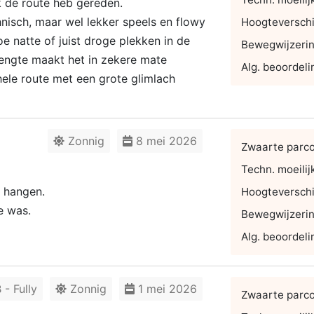
k de route heb gereden.
hnisch, maar wel lekker speels en flowy
Hoogteverschi
oe natte of juist droge plekken in de
Bewegwijzeri
lengte maakt het in zekere mate
Alg. beoordeli
hele route met een grote glimlach
Zonnig
8 mei 2026
Zwaarte parc
Techn. moeilij
g hangen.
Hoogteverschi
e was.
Bewegwijzeri
Alg. beoordeli
- Fully
Zonnig
1 mei 2026
Zwaarte parc