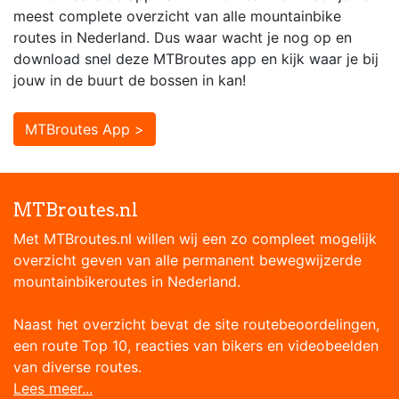
meest complete overzicht van alle mountainbike
routes in Nederland. Dus waar wacht je nog op en
download snel deze MTBroutes app en kijk waar je bij
jouw in de buurt de bossen in kan!
MTBroutes App >
MTBroutes.nl
Met MTBroutes.nl willen wij een zo compleet mogelijk
overzicht geven van alle permanent bewegwijzerde
mountainbikeroutes in Nederland.
Naast het overzicht bevat de site routebeoordelingen,
een route Top 10, reacties van bikers en videobeelden
van diverse routes.
Lees meer...