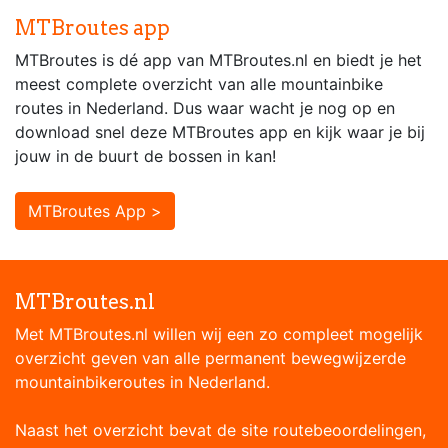
MTBroutes app
MTBroutes is dé app van MTBroutes.nl en biedt je het
meest complete overzicht van alle mountainbike
routes in Nederland. Dus waar wacht je nog op en
download snel deze MTBroutes app en kijk waar je bij
jouw in de buurt de bossen in kan!
MTBroutes App >
MTBroutes.nl
Met MTBroutes.nl willen wij een zo compleet mogelijk
overzicht geven van alle permanent bewegwijzerde
mountainbikeroutes in Nederland.
Naast het overzicht bevat de site routebeoordelingen,