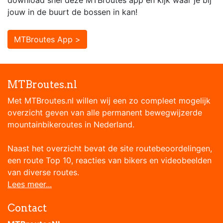
download snel deze MTBroutes app en kijk waar je bij
jouw in de buurt de bossen in kan!
MTBroutes App >
MTBroutes.nl
Met MTBroutes.nl willen wij een zo compleet mogelijk
overzicht geven van alle permanent bewegwijzerde
mountainbikeroutes in Nederland.
Naast het overzicht bevat de site routebeoordelingen,
een route Top 10, reacties van bikers en videobeelden
van diverse routes.
Lees meer...
Contact