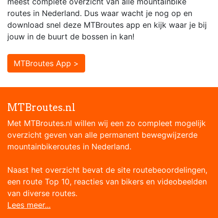
meest complete overzicht van alle mountainbike
routes in Nederland. Dus waar wacht je nog op en
download snel deze MTBroutes app en kijk waar je bij
jouw in de buurt de bossen in kan!
MTBroutes App >
MTBroutes.nl
Met MTBroutes.nl willen wij een zo compleet mogelijk
overzicht geven van alle permanent bewegwijzerde
mountainbikeroutes in Nederland.
Naast het overzicht bevat de site routebeoordelingen,
een route Top 10, reacties van bikers en videobeelden
van diverse routes.
Lees meer...