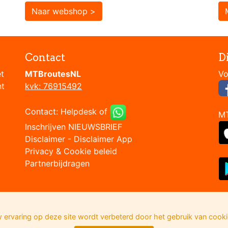
Naar webshop >
Contact
D
et
MTBroutesNL
nt
kvk: 76915492
Contact:
Helpdesk
of
M
Inschrijven NIEUWSBRIEF
Disclaimer
-
Disclaimer App
Privacy & Cookie beleid
Partnerbijdragen
 ervaring op deze site wordt verbeterd door het gebruik van cooki