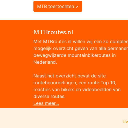
MTB toertochten >
MTBroutes.nl
Met MTBroutes.nl willen wij een zo comple
mogelijk overzicht geven van alle permane
bewegwijzerde mountainbikeroutes in
Nederland.
Naast het overzicht bevat de site
routebeoordelingen, een route Top 10,
reacties van bikers en videobeelden van
diverse routes.
Lees meer...
Uw