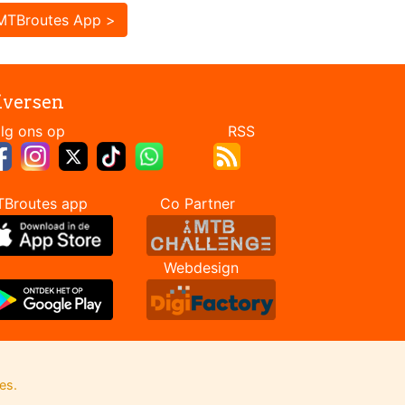
MTBroutes App >
iversen
Volg ons op RSS
TBroutes app Co Partner
Webdesign
es.