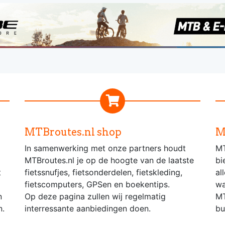
MTBroutes.nl shop
M
In samenwerking met onze partners houdt
MT
MTBroutes.nl je op de hoogte van de laatste
bi
t
fietssnufjes, fietsonderdelen, fietskleding,
al
fietscomputers, GPSen en boekentips.
wa
n
Op deze pagina zullen wij regelmatig
MT
n.
interressante aanbiedingen doen.
bu