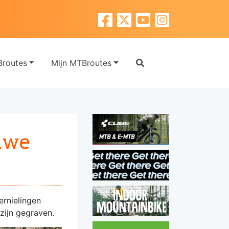
routes
Mijn MTBroutes
uwe
rnielingen
 zijn gegraven.