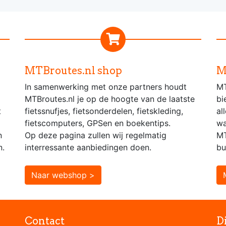
MTBroutes.nl shop
M
In samenwerking met onze partners houdt
MT
MTBroutes.nl je op de hoogte van de laatste
bi
t
fietssnufjes, fietsonderdelen, fietskleding,
al
fietscomputers, GPSen en boekentips.
wa
n
Op deze pagina zullen wij regelmatig
MT
n.
interressante aanbiedingen doen.
bu
Naar webshop >
Contact
D