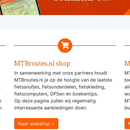
MTBroutes.nl shop
M
In samenwerking met onze partners houdt
MT
MTBroutes.nl je op de hoogte van de laatste
bi
t
fietssnufjes, fietsonderdelen, fietskleding,
al
fietscomputers, GPSen en boekentips.
wa
n
Op deze pagina zullen wij regelmatig
MT
n.
interressante aanbiedingen doen.
bu
Naar webshop >