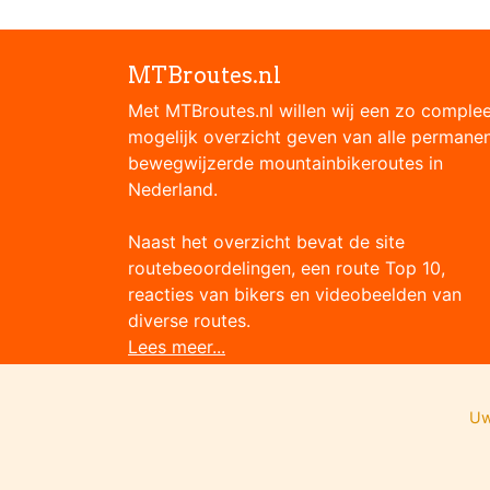
MTBroutes.nl
Met MTBroutes.nl willen wij een zo comple
mogelijk overzicht geven van alle permane
bewegwijzerde mountainbikeroutes in
Nederland.
Naast het overzicht bevat de site
routebeoordelingen, een route Top 10,
reacties van bikers en videobeelden van
diverse routes.
Lees meer...
Uw
Onze partners: