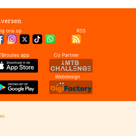
iversen
Volg ons op RSS
TBroutes app Co Partner
Webdesign
es.