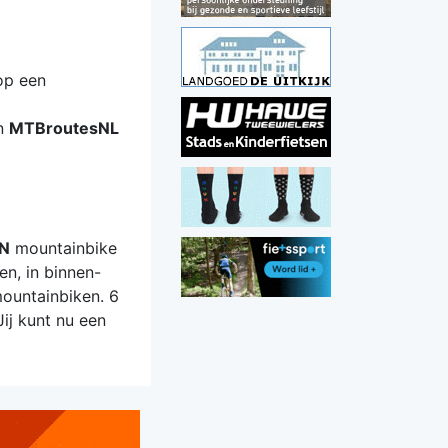
op een
an
MTBroutesNL
N
mountainbike
en, in binnen-
mountainbiken. 6
Jij kunt nu een