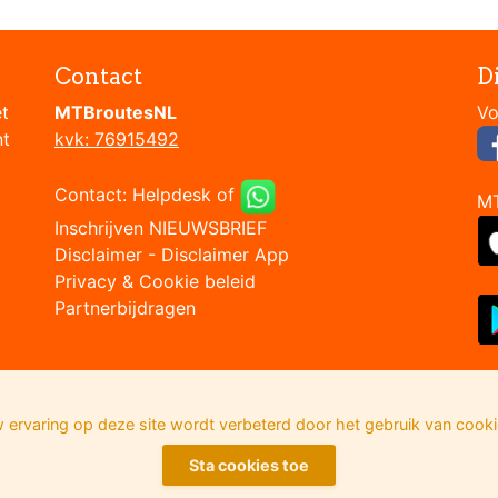
Contact
D
et
MTBroutesNL
nt
kvk: 76915492
Contact:
Helpdesk
of
M
Inschrijven NIEUWSBRIEF
Disclaimer
-
Disclaimer App
Privacy & Cookie beleid
Partnerbijdragen
 ervaring op deze site wordt verbeterd door het gebruik van cooki
Sta cookies toe