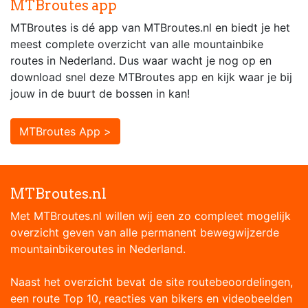
MTBroutes app
MTBroutes is dé app van MTBroutes.nl en biedt je het
meest complete overzicht van alle mountainbike
routes in Nederland. Dus waar wacht je nog op en
download snel deze MTBroutes app en kijk waar je bij
jouw in de buurt de bossen in kan!
MTBroutes App >
MTBroutes.nl
Met MTBroutes.nl willen wij een zo compleet mogelijk
overzicht geven van alle permanent bewegwijzerde
mountainbikeroutes in Nederland.
Naast het overzicht bevat de site routebeoordelingen,
een route Top 10, reacties van bikers en videobeelden