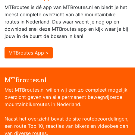
MTBroutes is dé app van MTBroutes.nl en biedt je het
meest complete overzicht van alle mountainbike
routes in Nederland. Dus waar wacht je nog op en
download snel deze MTBroutes app en kijk waar je bij
jouw in de buurt de bossen in kan!
MTBroutes App >
MTBroutes.nl
Met MTBroutes.nl willen wij een zo compleet mogelijk
overzicht geven van alle permanent bewegwijzerde
mountainbikeroutes in Nederland.
Naast het overzicht bevat de site routebeoordelingen,
een route Top 10, reacties van bikers en videobeelden
van diverse routes.