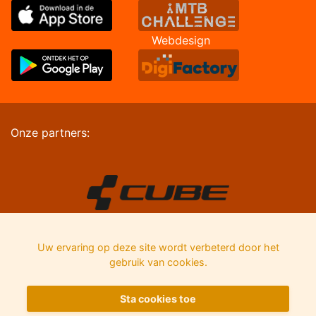
Webdesign
Onze partners:
Uw ervaring op deze site wordt verbeterd door het
gebruik van cookies.
Sta cookies toe