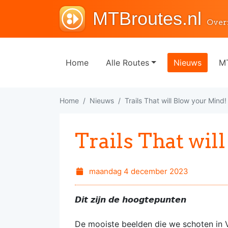
MTBroutes.nl
Over
Home
Alle Routes
Nieuws
MT
Home
Nieuws
Trails That will Blow your Mind!
Trails That wil
maandag 4 december 2023
𝘿𝙞𝙩 𝙯𝙞𝙟𝙣 𝙙𝙚 𝙝𝙤𝙤𝙜𝙩𝙚𝙥𝙪𝙣𝙩𝙚𝙣
De mooiste beelden die we schoten in V