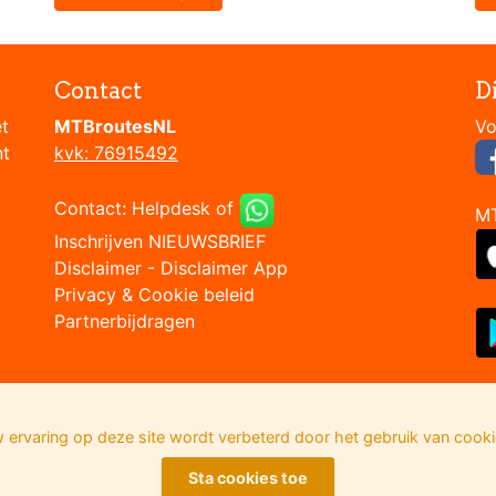
Contact
D
et
MTBroutesNL
nt
kvk: 76915492
Contact:
Helpdesk
of
M
Inschrijven NIEUWSBRIEF
Disclaimer
-
Disclaimer App
Privacy & Cookie beleid
Partnerbijdragen
 ervaring op deze site wordt verbeterd door het gebruik van cooki
Sta cookies toe