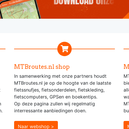
MTBroutes.nl shop
M
In samenwerking met onze partners houdt
MT
MTBroutes.nl je op de hoogte van de laatste
bi
t
fietssnufjes, fietsonderdelen, fietskleding,
al
fietscomputers, GPSen en boekentips.
wa
n
Op deze pagina zullen wij regelmatig
MT
n.
interressante aanbiedingen doen.
bu
Naar webshop >