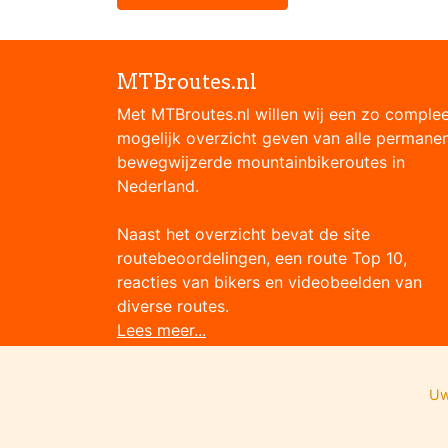
MTBroutes.nl
Met MTBroutes.nl willen wij een zo comple
mogelijk overzicht geven van alle permane
bewegwijzerde mountainbikeroutes in
Nederland.
Naast het overzicht bevat de site
routebeoordelingen, een route Top 10,
reacties van bikers en videobeelden van
diverse routes.
Lees meer...
Uw
Onze partners: