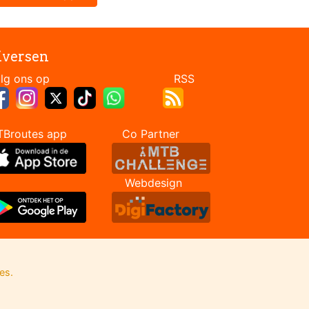
iversen
Volg ons op RSS
TBroutes app Co Partner
Webdesign
es.