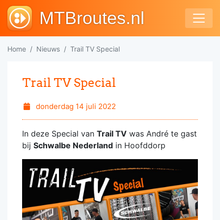
MTBroutes.nl
Home
Nieuws
Trail TV Special
Trail TV Special
donderdag 14 juli 2022
In deze Special van
Trail TV
was André te gast
bij
Schwalbe Nederland
in Hoofddorp