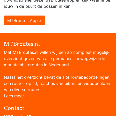
download snel deze MTBroutes app en kijk waar je bij
jouw in de buurt de bossen in kan!
MTBroutes App >
MTBroutes.nl
Met MTBroutes.nl willen wij een zo compleet mogelijk
overzicht geven van alle permanent bewegwijzerde
mountainbikeroutes in Nederland.
Naast het overzicht bevat de site routebeoordelingen,
een route Top 10, reacties van bikers en videobeelden
van diverse routes.
Lees meer...
Contact