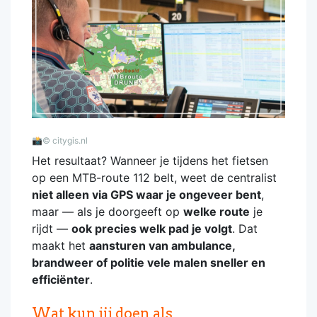
📸
© citygis.nl
Het resultaat? Wanneer je tijdens het fietsen
op een MTB-route 112 belt, weet de centralist
niet alleen via GPS waar je ongeveer bent
,
maar — als je doorgeeft op
welke route
je
rijdt —
ook precies welk pad je volgt
. Dat
maakt het
aansturen van ambulance,
brandweer of politie vele malen sneller en
efficiënter
.
Wat kun jij doen als