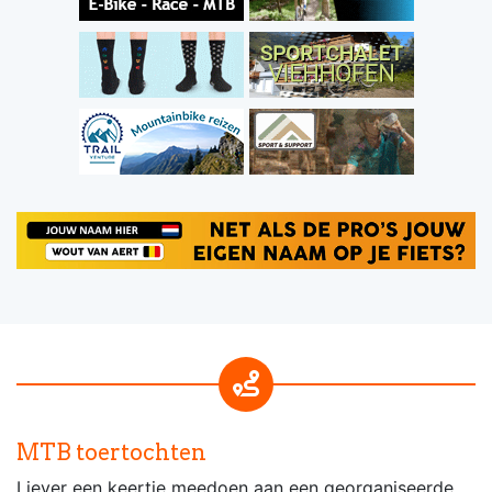
MTB toertochten
Liever een keertje meedoen aan een georganiseerde