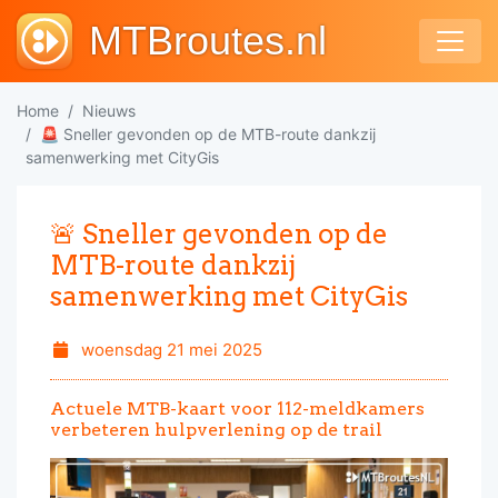
MTBroutes.nl
Home
Nieuws
🚨 Sneller gevonden op de MTB-route dankzij
samenwerking met CityGis
🚨 Sneller gevonden op de
MTB-route dankzij
samenwerking met CityGis
woensdag 21 mei 2025
Actuele MTB-kaart voor 112-meldkamers
verbeteren hulpverlening op de trail