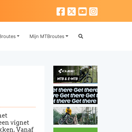
routes
Mijn MTBroutes
net
een vignet
ekken. Vanaf