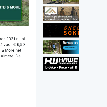
oor 2021 nu al
21 voor € 6,50
B & More het
 Almere. De