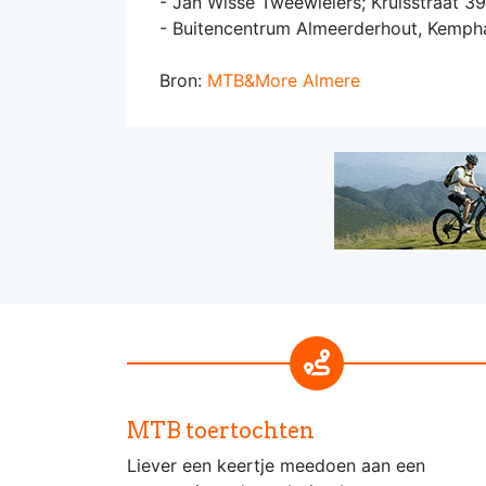
- Jan Wisse Tweewielers; Kruisstraat 3
- Buitencentrum Almeerderhout, Kemph
Bron:
MTB&More Almere
MTB toertochten
Liever een keertje meedoen aan een