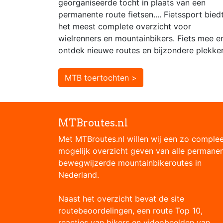
georganiseerde tocht in plaats van een
permanente route fietsen.... Fietssport bied
het meest complete overzicht voor
wielrenners en mountainbikers. Fiets mee e
ontdek nieuwe routes en bijzondere plekke
MTB toertochten >
MTBroutes.nl
Met MTBroutes.nl willen wij een zo comple
mogelijk overzicht geven van alle permane
bewegwijzerde mountainbikeroutes in
Nederland.
Naast het overzicht bevat de site
routebeoordelingen, een route Top 10,
reacties van bikers en videobeelden van