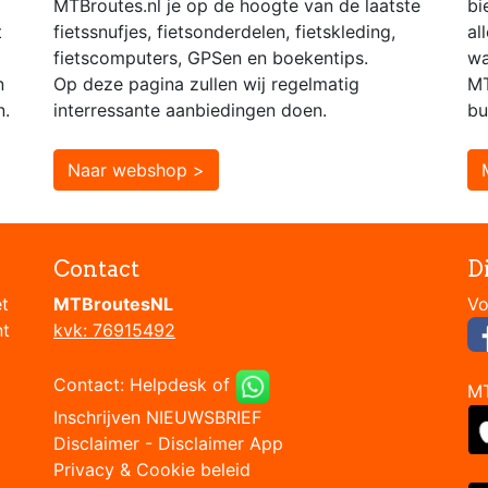
MTBroutes.nl je op de hoogte van de laatste
bi
t
fietssnufjes, fietsonderdelen, fietskleding,
al
fietscomputers, GPSen en boekentips.
wa
n
Op deze pagina zullen wij regelmatig
MT
n.
interressante aanbiedingen doen.
bu
Naar webshop >
Contact
D
et
MTBroutesNL
nt
kvk: 76915492
Contact:
Helpdesk
of
M
Inschrijven NIEUWSBRIEF
Disclaimer
-
Disclaimer App
Privacy & Cookie beleid