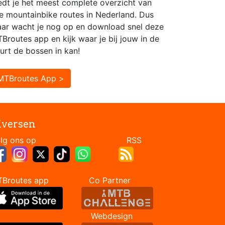
edt je het meest complete overzicht van
le mountainbike routes in Nederland. Dus
ar wacht je nog op en download snel deze
Broutes app en kijk waar je bij jouw in de
urt de bossen in kan!
MTBroutes App >
iversen
Volg ons op RSS
TBroutes app Co Partner
Webdesign