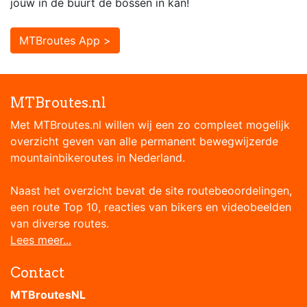
jouw in de buurt de bossen in kan!
MTBroutes App >
MTBroutes.nl
Met MTBroutes.nl willen wij een zo compleet mogelijk
overzicht geven van alle permanent bewegwijzerde
mountainbikeroutes in Nederland.
Naast het overzicht bevat de site routebeoordelingen,
een route Top 10, reacties van bikers en videobeelden
van diverse routes.
Lees meer...
Contact
MTBroutesNL