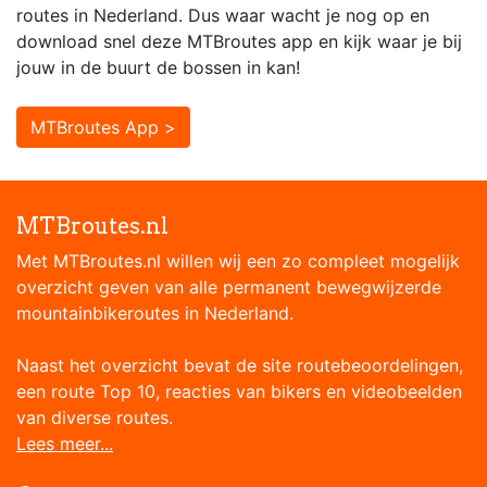
routes in Nederland. Dus waar wacht je nog op en
download snel deze MTBroutes app en kijk waar je bij
jouw in de buurt de bossen in kan!
MTBroutes App >
MTBroutes.nl
Met MTBroutes.nl willen wij een zo compleet mogelijk
overzicht geven van alle permanent bewegwijzerde
mountainbikeroutes in Nederland.
Naast het overzicht bevat de site routebeoordelingen,
een route Top 10, reacties van bikers en videobeelden
van diverse routes.
Lees meer...