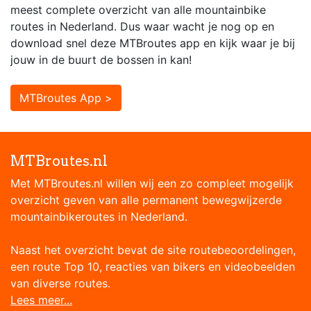
meest complete overzicht van alle mountainbike
routes in Nederland. Dus waar wacht je nog op en
download snel deze MTBroutes app en kijk waar je bij
jouw in de buurt de bossen in kan!
MTBroutes App >
MTBroutes.nl
Met MTBroutes.nl willen wij een zo compleet mogelijk
overzicht geven van alle permanent bewegwijzerde
mountainbikeroutes in Nederland.
Naast het overzicht bevat de site routebeoordelingen,
een route Top 10, reacties van bikers en videobeelden
van diverse routes.
Lees meer...